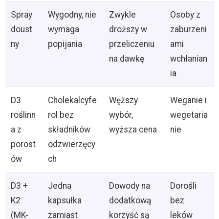
Spray
Wygodny, nie
Zwykle
Osoby z
doust
wymaga
droższy w
zaburzeni
ny
popijania
przeliczeniu
ami
na dawkę
wchłanian
ia
D3
Cholekalcyfe
Węższy
Weganie i
roślinn
rol bez
wybór,
wegetaria
a z
składników
wyższa cena
nie
porost
odzwierzęcy
ów
ch
D3 +
Jedna
Dowody na
Dorośli
K2
kapsułka
dodatkową
bez
(MK-
zamiast
korzyść są
leków