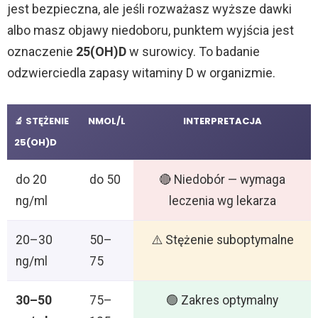
jest bezpieczna, ale jeśli rozważasz wyższe dawki
albo masz objawy niedoboru, punktem wyjścia jest
oznaczenie
25(OH)D
w surowicy. To badanie
odzwierciedla zapasy witaminy D w organizmie.
🔬 STĘŻENIE
NMOL/L
INTERPRETACJA
25(OH)D
do 20
do 50
🔴 Niedobór — wymaga
ng/ml
leczenia wg lekarza
20–30
50–
⚠️ Stężenie suboptymalne
ng/ml
75
30–50
75–
🟢 Zakres optymalny