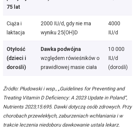
75 lat
Ciąża i
2000 IU/d, gdy nie ma
4000
laktacja
wyniku 25(OH)D
IU/d
Otyłość
Dawka podwójna
10 000
(dzieci i
względem rówieśników o
IU/d
dorośli)
prawidłowej masie ciała
(dorośli)
Źródło: Płudowski i wsp., „Guidelines for Preventing and
Treating Vitamin D Deficiency: A 2023 Update in Poland”,
Nutrients 2023;15:695. Dawki dotyczą osób zdrowych. Przy
chorobach przewlekłych, zaburzeniach wchłaniania i w
trakcie leczenia niedoboru dawkowanie ustala lekarz.