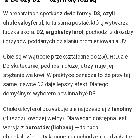
W preparatach spotkasz dwie formy.
D3, czyli
cholekalcyferol
, to ta sama postać, którą wytwarza
ludzka skóra.
D2, ergokalcyferol
, pochodzi z drożdży
i grzybów poddanych działaniu promieniowania UV.
Obie są w wątrobie przekształcane do 25(OH)D, ale
D3 skuteczniej podnosi i dłużej utrzymuje jej
stężenie we krwi. W praktyce oznacza to, że przy tej
samej dawce D3 daje lepszy efekt. Dlatego
domyślnym wyborem powinna być D3.
Cholekalcyferol pozyskuje się najczęściej z
lanoliny
(tłuszczu owczej wełny). Dla wegan dostępna jest
wersja z
porostów (lichenu)
— to nadal
cholekalcyferol, tylko innego pochodzenia, i działa tak