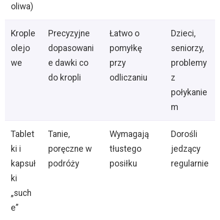
oliwa)
Krople
Precyzyjne
Łatwo o
Dzieci,
olejo
dopasowani
pomyłkę
seniorzy,
we
e dawki co
przy
problemy
do kropli
odliczaniu
z
połykanie
m
Tablet
Tanie,
Wymagają
Dorośli
ki i
poręczne w
tłustego
jedzący
kapsuł
podróży
posiłku
regularnie
ki
„such
e”