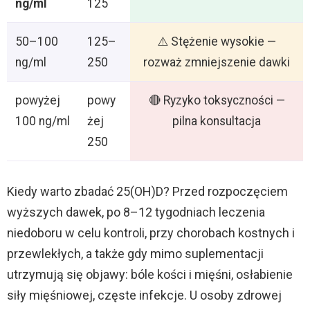
ng/ml
125
50–100
125–
⚠️ Stężenie wysokie —
ng/ml
250
rozważ zmniejszenie dawki
powyżej
powy
🔴 Ryzyko toksyczności —
100 ng/ml
żej
pilna konsultacja
250
Kiedy warto zbadać 25(OH)D? Przed rozpoczęciem
wyższych dawek, po 8–12 tygodniach leczenia
niedoboru w celu kontroli, przy chorobach kostnych i
przewlekłych, a także gdy mimo suplementacji
utrzymują się objawy: bóle kości i mięśni, osłabienie
siły mięśniowej, częste infekcje. U osoby zdrowej