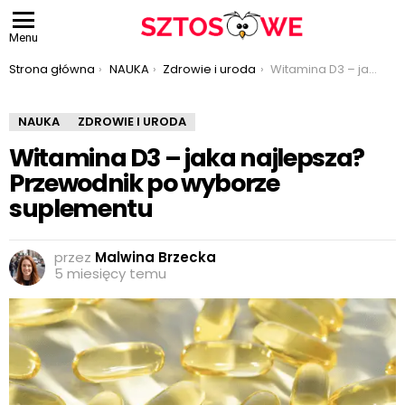
Menu
Jesteś tutaj:
Strona główna
NAUKA
Zdrowie i uroda
Witamina D3 – jaka najlepsza? Przewodnik po wyborze suplementu
NAUKA
ZDROWIE I URODA
Witamina D3 – jaka najlepsza?
Przewodnik po wyborze
suplementu
przez
Malwina Brzecka
5 miesięcy temu