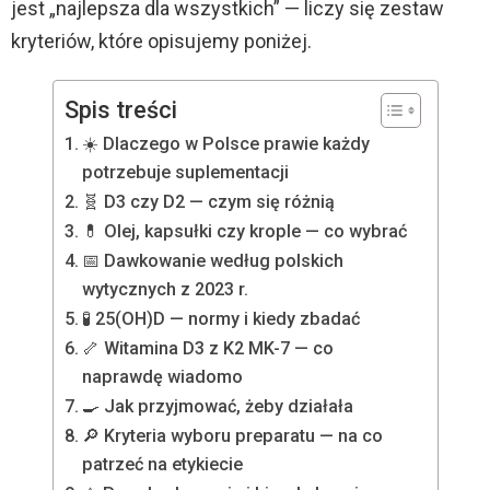
jest „najlepsza dla wszystkich” — liczy się zestaw
kryteriów, które opisujemy poniżej.
Spis treści
☀️ Dlaczego w Polsce prawie każdy
potrzebuje suplementacji
🧬 D3 czy D2 — czym się różnią
💊 Olej, kapsułki czy krople — co wybrać
📅 Dawkowanie według polskich
wytycznych z 2023 r.
🧪 25(OH)D — normy i kiedy zbadać
🦴 Witamina D3 z K2 MK-7 — co
naprawdę wiadomo
🍳 Jak przyjmować, żeby działała
🔎 Kryteria wyboru preparatu — na co
patrzeć na etykiecie