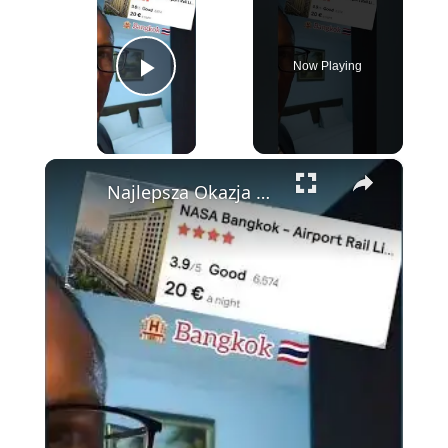
Now Playing
Play Video
×
Najlepsza Okazja Hotelowa przy Lotnisku w Bangkoku? 🏨 Recenzja NASA Hotel za 22$!