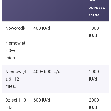
LNA
DOPUSZC
ZALNA
Noworodki
400 IU/d
1000
i
IU/d
niemowlęt
a 0–6
mies.
Niemowlęt
400–600 IU/d
1000
a 6–12
IU/d
mies.
Dzieci 1–3
600 IU/d
2000
lata
IU/d