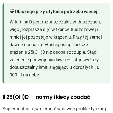
💡 Dlaczego przy otyłości potrzeba więcej
Witamina D jest rozpuszczalna w tłuszczach,
więc „rozprasza się” w tkance tłuszczowej i
mniej jej pozostaje w krążeniu. Przy tej samej
dawce osoba z otyłością osiąga niższe
stężenie 25(OH)D niż osoba szczupła. Stąd
zalecenie podwojenia dawki — i stąd wyższy
dopuszczalny limit, sięgający u dorosłych 10
000 IU na dobę.
🧪 25(OH)D — normy i kiedy zbadać
Suplementacja „w ciemno” w dawce profilaktycznej