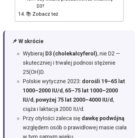
D3?
📚 Zobacz też
📌 W skrócie
Wybieraj
D3 (cholekalcyferol)
, nie D2 —
skuteczniej i trwalej podnosi stężenie
25(OH)D.
Polskie wytyczne 2023:
dorośli 19–65 lat
1000–2000 IU/d
,
65–75 lat 1000–2000
IU/d
,
powyżej 75 lat 2000–4000 IU/d
,
ciąża i laktacja 2000 IU/d.
Przy otyłości zaleca się
dawkę podwójną
względem osób o prawidłowej masie ciała
w tym samym wieku.