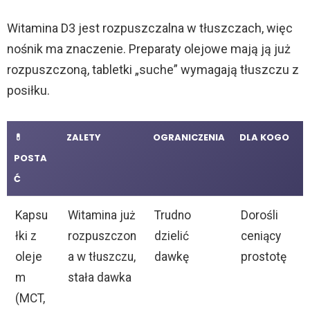
e
Witamina D3 jest rozpuszczalna w tłuszczach, więc
nośnik ma znaczenie. Preparaty olejowe mają ją już
o
rozpuszczoną, tabletki „suche” wymagają tłuszczu z
posiłku.
💊
ZALETY
OGRANICZENIA
DLA KOGO
POSTA
Ć
Kapsu
Witamina już
Trudno
Dorośli
łki z
rozpuszczon
dzielić
ceniący
oleje
a w tłuszczu,
dawkę
prostotę
m
stała dawka
(MCT,