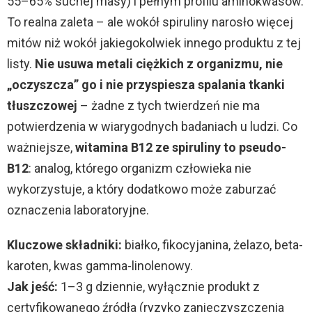
55–65% suchej masy) i pełnym profilu aminokwasów.
To realna zaleta – ale wokół spiruliny narosło więcej
mitów niż wokół jakiegokolwiek innego produktu z tej
listy.
Nie usuwa metali ciężkich z organizmu, nie
„oczyszcza” go i nie przyspiesza spalania tkanki
tłuszczowej
– żadne z tych twierdzeń nie ma
potwierdzenia w wiarygodnych badaniach u ludzi. Co
ważniejsze,
witamina B12 ze spiruliny to pseudo-
B12
: analog, którego organizm człowieka nie
wykorzystuje, a który dodatkowo może zaburzać
oznaczenia laboratoryjne.
Kluczowe składniki:
białko, fikocyjanina, żelazo, beta-
karoten, kwas gamma-linolenowy.
Jak jeść:
1–3 g dziennie, wyłącznie produkt z
certyfikowanego źródła (ryzyko zanieczyszczenia