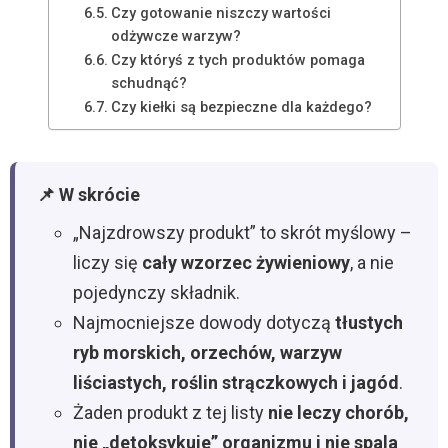
Czy gotowanie niszczy wartości
odżywcze warzyw?
Czy któryś z tych produktów pomaga
schudnąć?
Czy kiełki są bezpieczne dla każdego?
📌 W skrócie
„Najzdrowszy produkt” to skrót myślowy –
liczy się
cały wzorzec żywieniowy
, a nie
pojedynczy składnik.
Najmocniejsze dowody dotyczą
tłustych
ryb morskich, orzechów, warzyw
liściastych, roślin strączkowych i jagód
.
Żaden produkt z tej listy
nie leczy chorób,
nie „detoksykuje” organizmu i nie spala