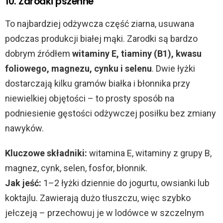
10. Zarodki pszenne
To najbardziej odżywcza część ziarna, usuwana
podczas produkcji białej mąki. Zarodki są bardzo
dobrym źródłem
witaminy E, tiaminy (B1), kwasu
foliowego, magnezu, cynku i selenu
. Dwie łyżki
dostarczają kilku gramów białka i błonnika przy
niewielkiej objętości – to prosty sposób na
podniesienie gęstości odżywczej posiłku bez zmiany
nawyków.
Kluczowe składniki:
witamina E, witaminy z grupy B,
magnez, cynk, selen, fosfor, błonnik.
Jak jeść:
1–2 łyżki dziennie do jogurtu, owsianki lub
koktajlu. Zawierają dużo tłuszczu, więc szybko
jełczeją – przechowuj je w lodówce w szczelnym