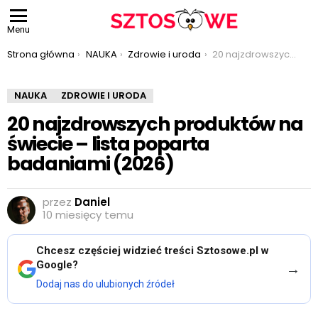
Menu
Jesteś tutaj:
Strona główna
NAUKA
Zdrowie i uroda
20 najzdrowszych produktów na świecie – lista poparta badaniami (2026)
NAUKA
ZDROWIE I URODA
20 najzdrowszych produktów na
świecie – lista poparta
badaniami (2026)
przez
Daniel
10 miesięcy temu
Chcesz częściej widzieć treści Sztosowe.pl w
Google?
→
Dodaj nas do ulubionych źródeł