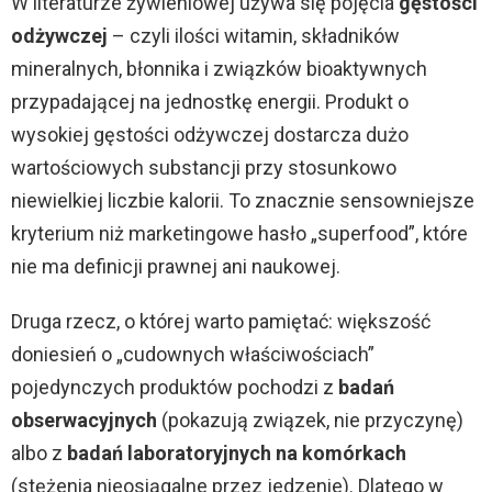
W literaturze żywieniowej używa się pojęcia
gęstości
odżywczej
– czyli ilości witamin, składników
mineralnych, błonnika i związków bioaktywnych
przypadającej na jednostkę energii. Produkt o
wysokiej gęstości odżywczej dostarcza dużo
wartościowych substancji przy stosunkowo
niewielkiej liczbie kalorii. To znacznie sensowniejsze
kryterium niż marketingowe hasło „superfood”, które
nie ma definicji prawnej ani naukowej.
Druga rzecz, o której warto pamiętać: większość
doniesień o „cudownych właściwościach”
pojedynczych produktów pochodzi z
badań
obserwacyjnych
(pokazują związek, nie przyczynę)
albo z
badań laboratoryjnych na komórkach
(stężenia nieosiągalne przez jedzenie). Dlatego w