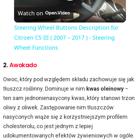
P
Watch on
l
Steering Wheel Buttons Description for
a
Citroen C5 III ( 2007 – 2017 ) - Steering
Wheel Functions
y
2.
Awokado
V
Owoc, który pod względem składu zachowuje się jak
tłuszcz roślinny. Dominuje w nim
kwas oleinowy
–
i
ten sam jednonienasycony kwas, który stanowi trzon
oliwy z oliwek. Zastępowanie nim tłuszczów
d
nasyconych wiąże się z korzystniejszym profilem
cholesterolu, co jest jednym z lepiej
e
udokumentowanych efektów żywieniowych w ogóle.