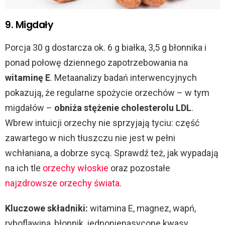
9. Migdały
Porcja 30 g dostarcza ok. 6 g białka, 3,5 g błonnika i
ponad połowę dziennego zapotrzebowania na
witaminę E
. Metaanalizy badań interwencyjnych
pokazują, że regularne spożycie orzechów – w tym
migdałów –
obniża stężenie cholesterolu LDL
.
Wbrew intuicji orzechy nie sprzyjają tyciu: część
zawartego w nich tłuszczu nie jest w pełni
wchłaniana, a dobrze sycą. Sprawdź też, jak wypadają
na ich tle
orzechy włoskie
oraz pozostałe
najzdrowsze orzechy świata
.
Kluczowe składniki:
witamina E, magnez, wapń,
ryboflawina, błonnik, jednonienasycone kwasy