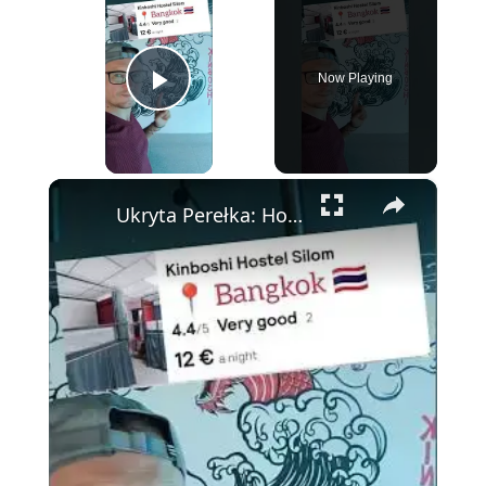
Now Playing
Play Video
×
Ukryta Perełka: Hostel Kinboshi Bangkok—Czysty, Wygodny i Idealnie Położony 🏨✨