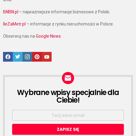
BNBN.pl
– najważniejsze informacje biznesowe z Polski.
IleZaMetr.pl
– informacje z rynku nieruchomości w Polsce.
Obserwuj nas na
Google News
.
Facebook
Twitter
Instagram
Pinterest
Google News
Wybrane wpisy specjalnie dla
NEWSLETTER
Ciebie!
Email
address: