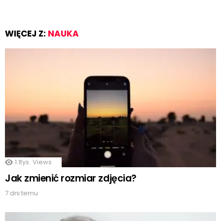
WIĘCEJ Z:
NAUKA
1.1tys.
Views
Jak zmienić rozmiar zdjęcia?
7 dni temu