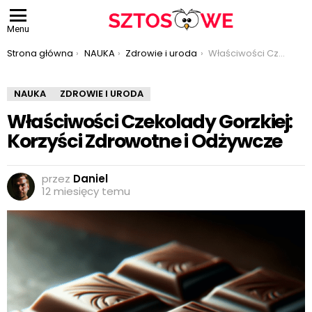
Menu
Jesteś tutaj:
Strona główna
NAUKA
Zdrowie i uroda
Właściwości Czekolady Gorzkiej: Korzyści Zdrowotne i Odżywcze
NAUKA
ZDROWIE I URODA
Właściwości Czekolady Gorzkiej:
Korzyści Zdrowotne i Odżywcze
przez
Daniel
12 miesięcy temu