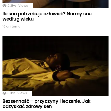
2.3tys.
Views
Ile snu potrzebuje człowiek? Normy snu
według wieku
16 dni temu
3.1tys.
Views
Bezsenność – przyczyny i leczenie. Jak
odzyskać zdrowy sen