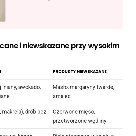
ecane i niewskazane przy wysokim
E
PRODUKTY NIEWSKAZANE
j lniany, awokado,
Masło, margaryny twarde,
iane
smalec
, makrela), drób bez
Czerwone mięso,
przetworzone wędliny