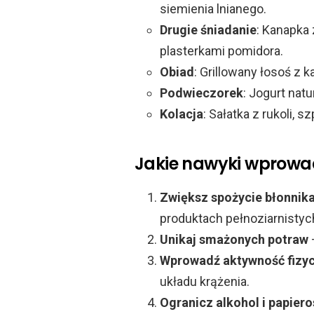
siemienia lnianego.
Drugie śniadanie
: Kanapka
plasterkami pomidora.
Obiad
: Grillowany łosoś z k
Podwieczorek
: Jogurt nat
Kolacja
: Sałatka z rukoli, s
Jakie nawyki wprowad
Zwiększ spożycie błonnik
produktach pełnoziarnistyc
Unikaj smażonych potraw
Wprowadź aktywność fizy
układu krążenia.
Ogranicz alkohol i papiero