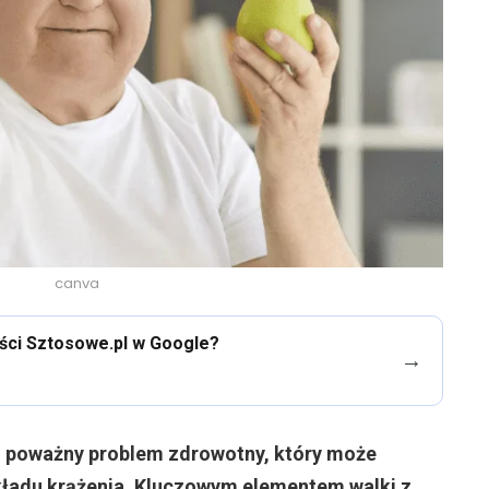
canva
eści Sztosowe.pl w Google?
→
o poważny problem zdrowotny, który może
kładu krążenia. Kluczowym elementem walki z