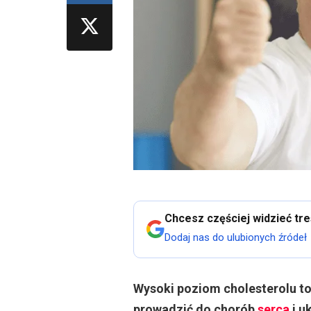
Chcesz częściej widzieć tr
Dodaj nas do ulubionych źródeł
Wysoki poziom cholesterolu t
prowadzić do chorób
serca
i u