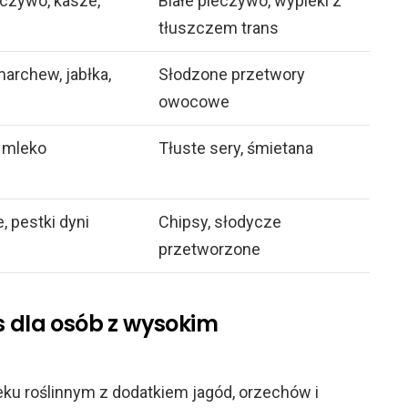
eczywo, kasze,
Białe pieczywo, wypieki z
tłuszczem trans
marchew, jabłka,
Słodzone przetwory
owocowe
, mleko
Tłuste sery, śmietana
, pestki dyni
Chipsy, słodycze
przetworzone
s dla osób z wysokim
eku roślinnym z dodatkiem jagód, orzechów i