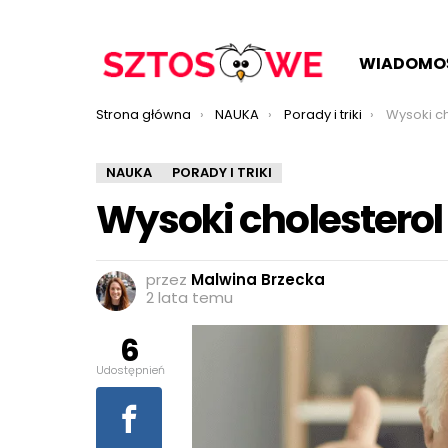
WIADOMO
Jesteś tutaj:
Strona główna
NAUKA
Porady i triki
Wysoki ch
NAUKA
PORADY I TRIKI
Wysoki cholesterol 
przez
Malwina Brzecka
2 lata temu
6
Udostępnień