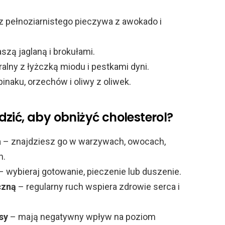
 z pełnoziarnistego pieczywa z awokado i
aszą jaglaną i brokułami.
uralny z łyżczką miodu i pestkami dyni.
zpinaku, orzechów i oliwy z oliwek.
zić, aby obniżyć cholesterol?
a
– znajdziesz go w warzywach, owocach,
h.
– wybieraj gotowanie, pieczenie lub duszenie.
czną
– regularny ruch wspiera zdrowie serca i
sy
– mają negatywny wpływ na poziom