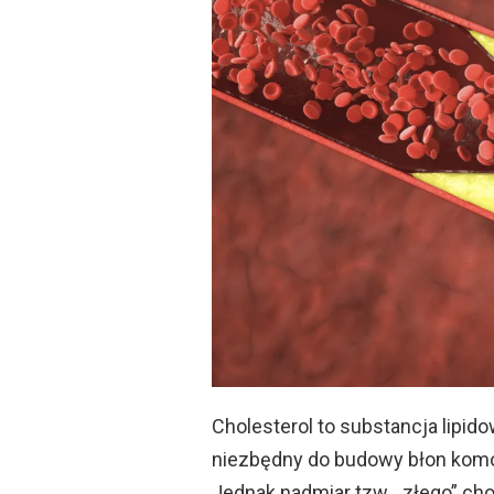
Cholesterol to substancja lipid
niezbędny do budowy błon komó
Jednak nadmiar tzw. „złego” cho