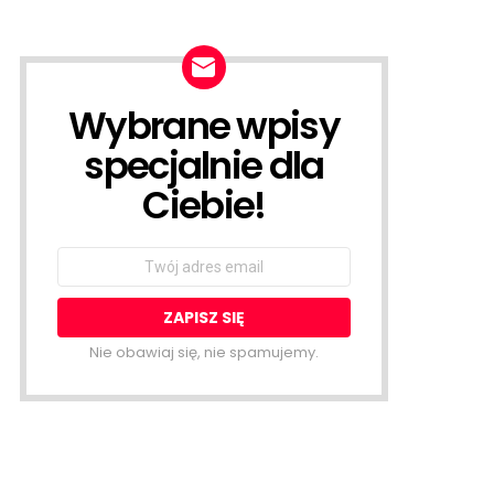
Wybrane wpisy
NEWSLETTER
specjalnie dla
Ciebie!
Email
address:
Nie obawiaj się, nie spamujemy.