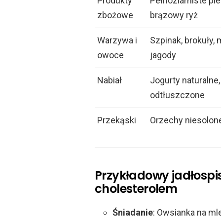
Produkty
Pełnoziarniste pi
zbożowe
brązowy ryż
Warzywa i
Szpinak, brokuły, 
owoce
jagody
Nabiał
Jogurty naturalne
odtłuszczone
Przekąski
Orzechy niesolone
Przykładowy jadłospi
cholesterolem
Śniadanie
: Owsianka na ml