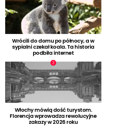
Wrócili do domu po północy, a w
sypialni czekał koala. Ta historia
podbiła internet
Włochy mówią dość turystom.
Florencja wprowadza rewolucyjne
zakazy w 2026 roku