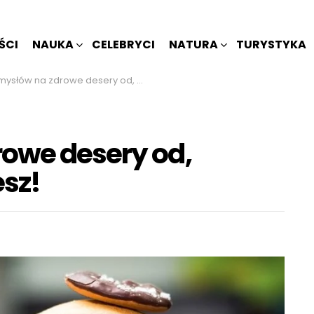
ŚCI
NAUKA
CELEBRYCI
NATURA
TURYSTYKA
łów na zdrowe desery od, których nie przytyjesz!
owe desery od,
esz!