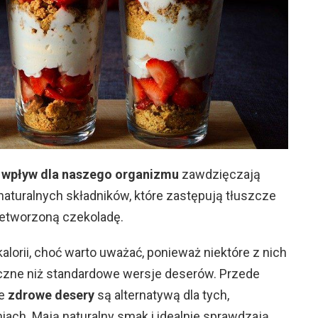
 wpływ dla naszego organizmu
zawdzięczają
 naturalnych składników, które zastępują tłuszcze
rzetworzoną czekoladę.
alorii, choć warto uważać, ponieważ niektóre z nich
czne niż standardowe wersje deserów. Przede
że
zdrowe desery
są alternatywą dla tych,
iach. Mają naturalny smak i idealnie sprawdzają