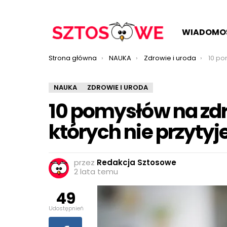
WIADOMO
Jesteś tutaj:
Strona główna
NAUKA
Zdrowie i uroda
10 pomys
NAUKA
ZDROWIE I URODA
10 pomysłów na zdr
których nie przytyj
przez
Redakcja Sztosowe
2 lata temu
49
Udostępnień