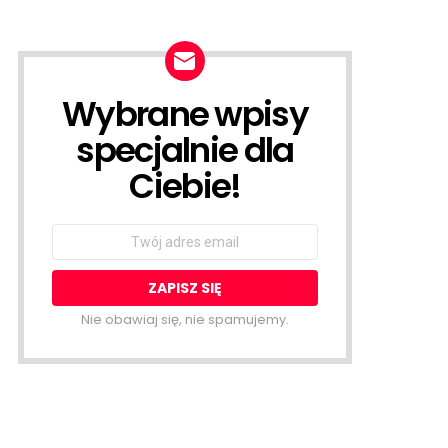
Wybrane wpisy
NEWSLETTER
specjalnie dla
Ciebie!
Email
address:
Nie obawiaj się, nie spamujemy.