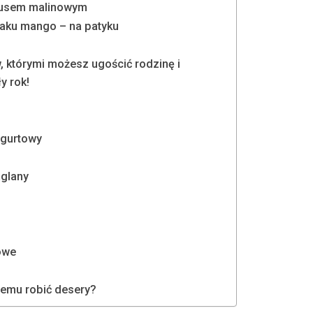
musem malinowym
maku mango – na patyku
 którymi możesz ugościć rodzinę i
y rok!
ogurtowy
aglany
owe
emu robić desery?