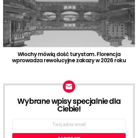
Włochy mówią dość turystom. Florencja
wprowadza rewolucyjne zakazy w 2026 roku
Wybrane wpisy specjalnie dla
NEWSLETTER
Ciebie!
Email
address: