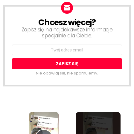
Chcesz więcej?
NEWSLETTER
Zapisz się na najciekawsze informacje
specjalnie dla Ciebie.
Email
address:
Nie obawiaj się, nie spamujemy.
×