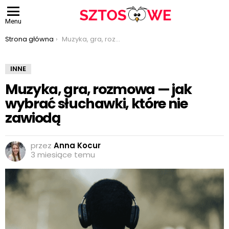
Menu
Jesteś tutaj:
Strona główna
Muzyka, gra, rozmowa — jak wybrać słuchawki, które nie zawiodą
INNE
Muzyka, gra, rozmowa — jak
wybrać słuchawki, które nie
zawiodą
przez
Anna Kocur
3 miesiące temu