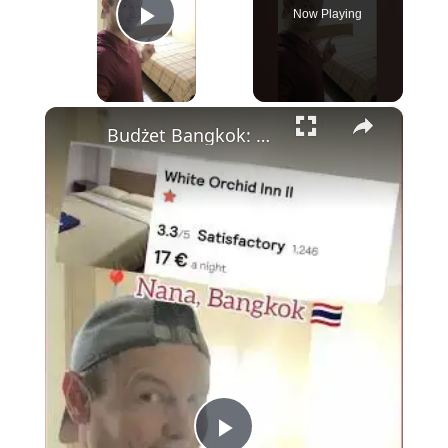
Now Playing
Play Video
×
Budżet Bangkok: White Orchid Inn—Tanie, Czyste i Idealnie Położone Obok Nana Plaza 💰🏨