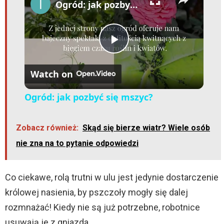
Ogród: jak pozbyć się mszyc?
P
Watch on
l
Ogród: jak pozbyć się mszyc?
a
Zobacz również:
Skąd się bierze wiatr? Wiele osób
y
nie zna na to pytanie odpowiedzi
V
Co ciekawe, rolą trutni w ulu jest jedynie dostarczenie
królowej nasienia, by pszczoły mogły się dalej
i
rozmnażać! Kiedy nie są już potrzebne, robotnice
usuwają je z gniazda.