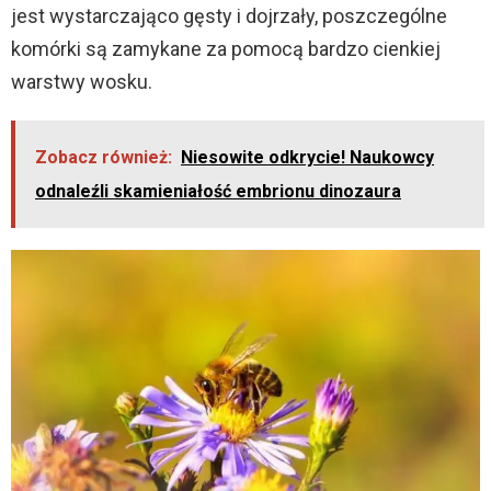
jest wystarczająco gęsty i dojrzały, poszczególne
komórki są zamykane za pomocą bardzo cienkiej
warstwy wosku.
Zobacz również:
Niesowite odkrycie! Naukowcy
odnaleźli skamieniałość embrionu dinozaura