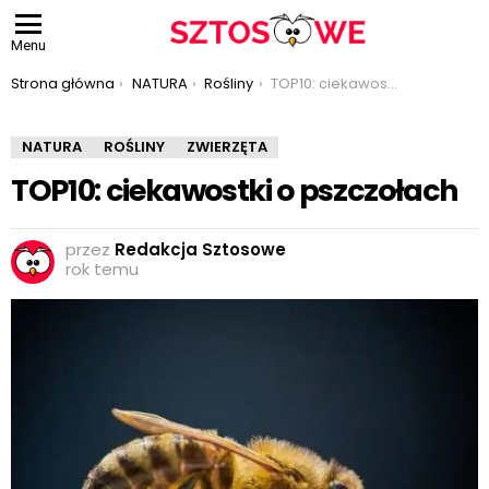
Menu
Jesteś tutaj:
Strona główna
NATURA
Rośliny
TOP10: ciekawostki o pszczołach
NATURA
ROŚLINY
ZWIERZĘTA
TOP10: ciekawostki o pszczołach
przez
Redakcja Sztosowe
rok temu