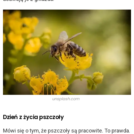
d
e
o
unsplash.com
Dzień z życia pszczoły
Mówi się o tym, że pszczoły są pracowite. To prawda.