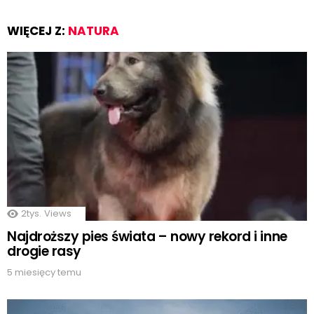
WIĘCEJ Z:
NATURA
2tys.
Views
Najdroższy pies świata – nowy rekord i inne
drogie rasy
5 miesięcy temu