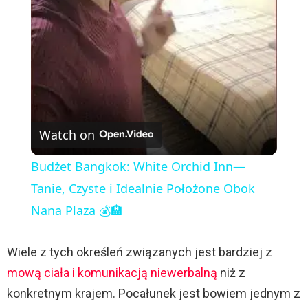
a
y
V
Watch on
i
Budżet Bangkok: White Orchid Inn—
Tanie, Czyste i Idealnie Położone Obok
d
Nana Plaza 💰🏨
e
Wiele z tych określeń związanych jest bardziej z
mową ciała i komunikacją niewerbalną
niż z
o
konkretnym krajem. Pocałunek jest bowiem jednym z