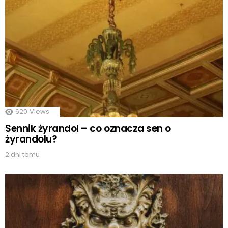
620
Views
Sennik żyrandol – co oznacza sen o
żyrandolu?
2 dni temu