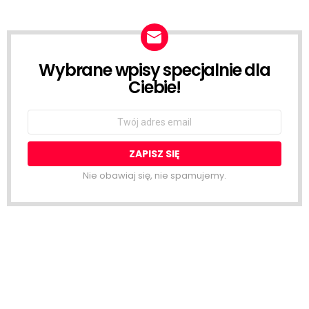
Wybrane wpisy specjalnie dla
NEWSLETTER
Ciebie!
Email
address:
Nie obawiaj się, nie spamujemy.