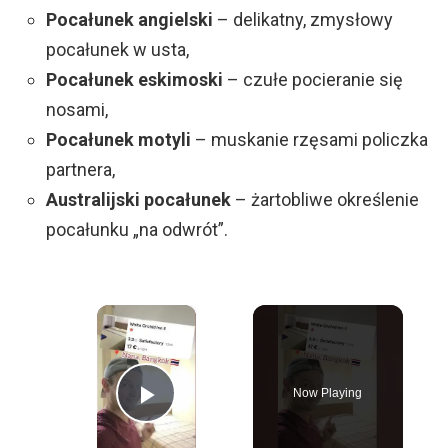
Pocałunek angielski
– delikatny, zmysłowy
pocałunek w usta,
Pocałunek eskimoski
– czułe pocieranie się
nosami,
Pocałunek motyli
– muskanie rzęsami policzka
partnera,
Australijski pocałunek
– żartobliwe określenie
pocałunku „na odwrót”.
×
Now Playing
Play Video