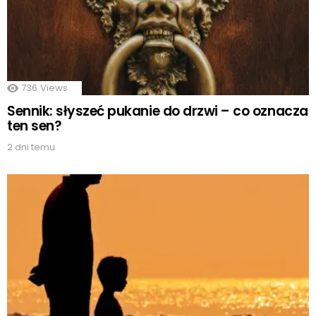
736
Views
Sennik: słyszeć pukanie do drzwi – co oznacza
ten sen?
2 dni temu