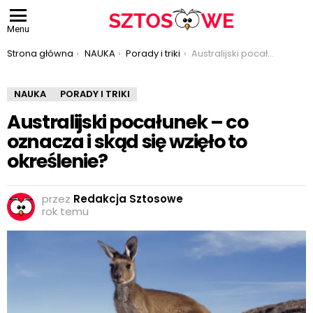
Menu
Jesteś tutaj:
Strona główna
NAUKA
Porady i triki
Australijski pocałunek – co oznacza i skąd się wzięło to określenie?
NAUKA
PORADY I TRIKI
Australijski pocałunek – co
oznacza i skąd się wzięło to
określenie?
przez
Redakcja Sztosowe
rok temu