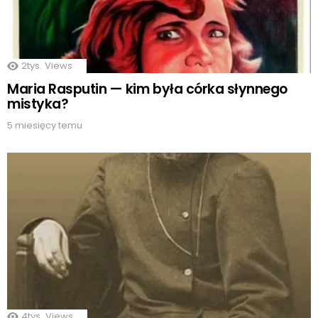
2tys.
Views
Maria Rasputin — kim była córka słynnego
mistyka?
5 miesięcy temu
4tys.
Views