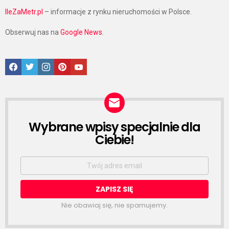
IleZaMetr.pl
– informacje z rynku nieruchomości w Polsce.
Obserwuj nas na
Google News
.
Facebook
Twitter
Instagram
Pinterest
Google News
Wybrane wpisy specjalnie dla
NEWSLETTER
Ciebie!
Email
address:
Nie obawiaj się, nie spamujemy.