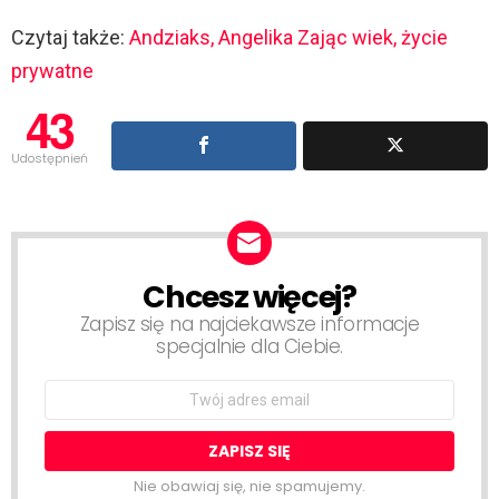
Czytaj także:
Andziaks, Angelika Zając wiek, życie
prywatne
43
Udostępnień
Chcesz więcej?
NEWSLETTER
Zapisz się na najciekawsze informacje
specjalnie dla Ciebie.
Email
address:
Nie obawiaj się, nie spamujemy.