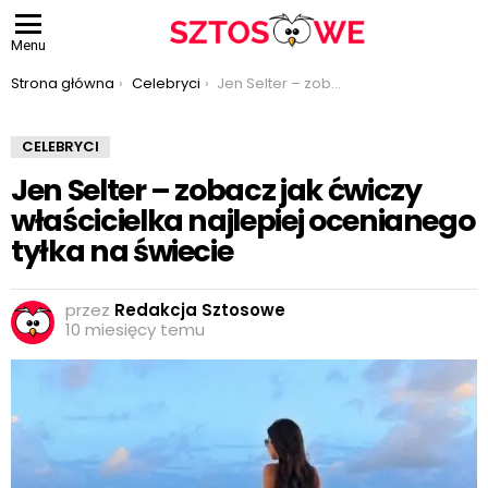
Menu
Jesteś tutaj:
Strona główna
Celebryci
Jen Selter – zobacz jak ćwiczy właścicielka najlepiej ocenianego tyłka na świecie
CELEBRYCI
Jen Selter – zobacz jak ćwiczy
właścicielka najlepiej ocenianego
tyłka na świecie
przez
Redakcja Sztosowe
10 miesięcy temu