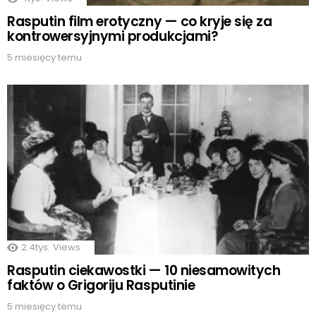
Rasputin film erotyczny — co kryje się za
kontrowersyjnymi produkcjami?
5 miesięcy temu
2.4tys.
Views
Rasputin ciekawostki — 10 niesamowitych
faktów o Grigoriju Rasputinie
5 miesięcy temu