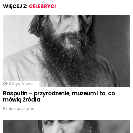
WIĘCEJ Z:
CELEBRYCI
3.6tys.
Views
Rasputin – przyrodzenie, muzeum i to, co
mówią źródła
5 miesięcy temu