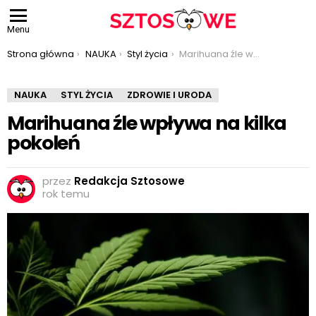
Menu
Jesteś tutaj:
Strona główna
NAUKA
Styl życia
Marihuana źle wpływa na kilka pokoleń
NAUKA
STYL ŻYCIA
ZDROWIE I URODA
Marihuana źle wpływa na kilka
pokoleń
przez
Redakcja Sztosowe
rok temu