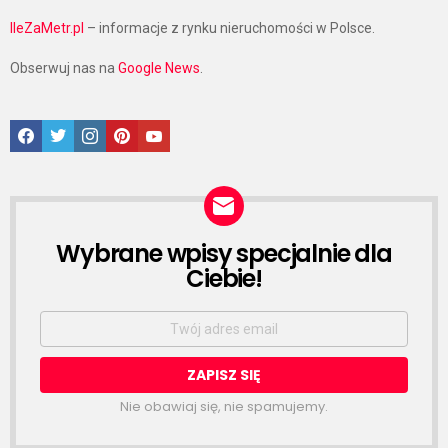
IleZaMetr.pl
– informacje z rynku nieruchomości w Polsce.
Obserwuj nas na
Google News
.
Facebook
Twitter
Instagram
Pinterest
Google News
Wybrane wpisy specjalnie dla
NEWSLETTER
Ciebie!
Email
address:
Nie obawiaj się, nie spamujemy.