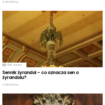
4 dni temu
918
Views
Sennik żyrandol – co oznacza sen o
żyrandolu?
4 dni temu