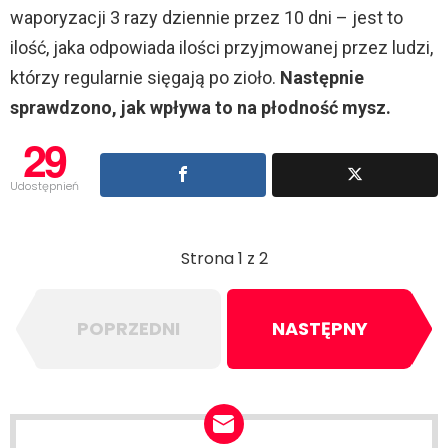
V
waporyzacji 3 razy dziennie przez 10 dni – jest to
ilość, jaka odpowiada ilości przyjmowanej przez ludzi,
i
którzy regularnie sięgają po zioło.
Następnie
sprawdzono, jak wpływa to na płodność mysz.
d
29
e
Udostępnień
o
Strona 1 z 2
POPRZEDNI
NASTĘPNY