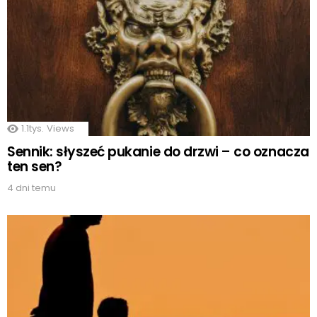
1.1tys.
Views
Sennik: słyszeć pukanie do drzwi – co oznacza
ten sen?
4 dni temu