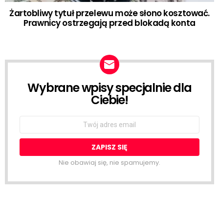
Żartobliwy tytuł przelewu może słono kosztować.
Prawnicy ostrzegają przed blokadą konta
Wybrane wpisy specjalnie dla
NEWSLETTER
Ciebie!
Email
address:
Nie obawiaj się, nie spamujemy.