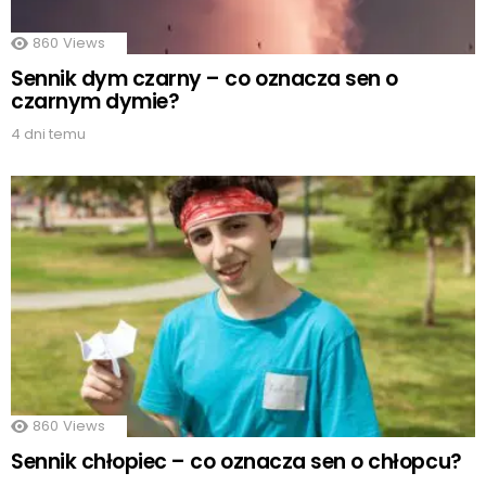
860
Views
Sennik dym czarny – co oznacza sen o
czarnym dymie?
4 dni temu
860
Views
Sennik chłopiec – co oznacza sen o chłopcu?