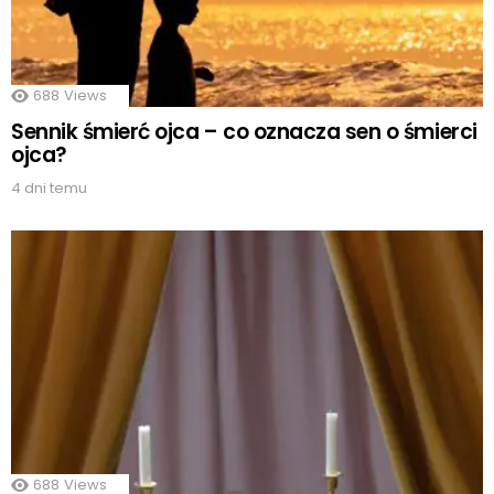
688
Views
Sennik śmierć ojca – co oznacza sen o śmierci
ojca?
4 dni temu
688
Views