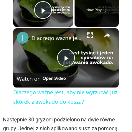
Now Playing
Play Video
×
Dlaczego ważne jest, aby nie wyrzucać już skórek z awokado do kosza?
P
Watch on
l
Dlaczego ważne jest, aby nie wyrzucać już
a
skórek z awokado do kosza?
y
Następnie 30 gryzoni podzielono na dwie równe
grupy. Jednej z nich aplikowano susz za pomocą