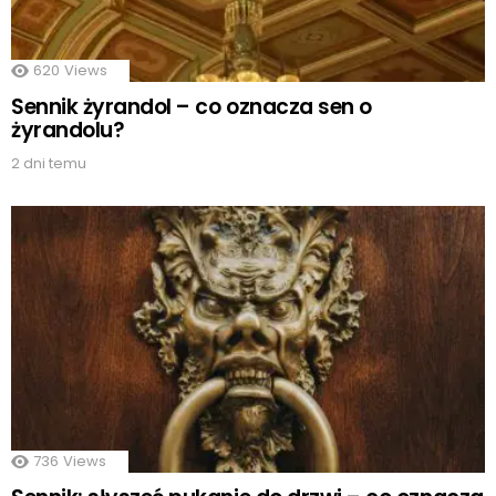
620
Views
Sennik żyrandol – co oznacza sen o
żyrandolu?
2 dni temu
736
Views