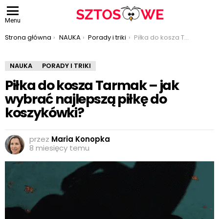
Menu
Jesteś tutaj:
Strona główna
NAUKA
Porady i triki
Piłka do kosza Tarmak – jak wybrać najlepszą piłkę do koszykówki?
NAUKA
PORADY I TRIKI
Piłka do kosza Tarmak – jak
wybrać najlepszą piłkę do
koszykówki?
przez
Maria Konopka
8 miesięcy temu