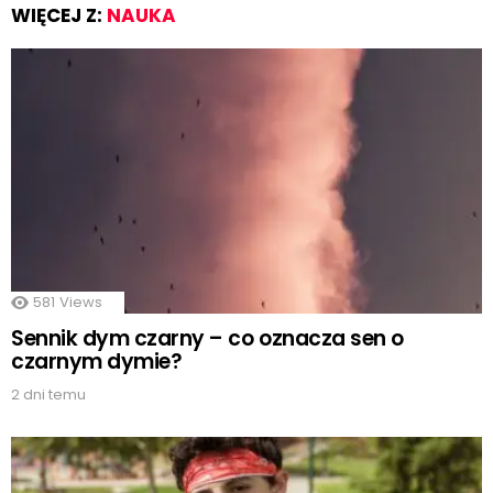
WIĘCEJ Z:
NAUKA
581
Views
Sennik dym czarny – co oznacza sen o
czarnym dymie?
2 dni temu