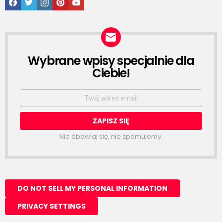
Wybrane wpisy specjalnie dla
NEWSLETTER
Ciebie!
Email
address:
Nie obawiaj się, nie spamujemy.