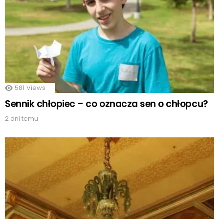
581
Views
Sennik chłopiec – co oznacza sen o chłopcu?
2 dni temu