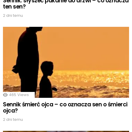
Sennik: słyszeć pukanie do drzwi – co oznacza
ten sen?
2 dni temu
465
Views
Sennik śmierć ojca – co oznacza sen o śmierci
ojca?
2 dni temu