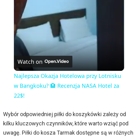
l
a
y
V
Watch on
i
Najlepsza Okazja Hotelowa przy Lotnisku
w Bangkoku? 🏨 Recenzja NASA Hotel za
d
22$!
e
Wybór odpowiedniej piłki do koszykówki zależy od
kilku kluczowych czynników, które warto wziąć pod
o
uwagę. Piłki do kosza Tarmak dostępne są w różnych