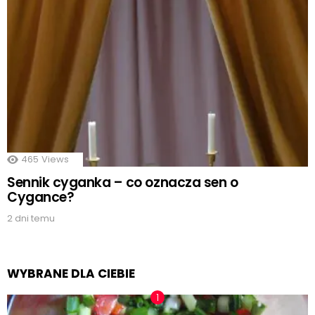
465
Views
Sennik cyganka – co oznacza sen o
Cygance?
2 dni temu
WYBRANE DLA CIEBIE