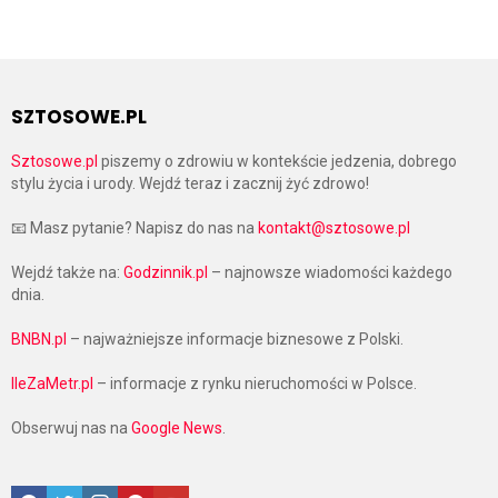
SZTOSOWE.PL
Sztosowe.pl
piszemy o zdrowiu w kontekście jedzenia, dobrego
stylu życia i urody. Wejdź teraz i zacznij żyć zdrowo!
📧 Masz pytanie? Napisz do nas na
kontakt@sztosowe.pl
Wejdź także na:
Godzinnik.pl
– najnowsze wiadomości każdego
dnia.
BNBN.pl
– najważniejsze informacje biznesowe z Polski.
IleZaMetr.pl
– informacje z rynku nieruchomości w Polsce.
Obserwuj nas na
Google News
.
Facebook
Twitter
Instagram
Pinterest
Google News