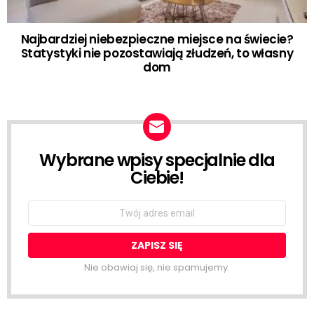
Najbardziej niebezpieczne miejsce na świecie?
Statystyki nie pozostawiają złudzeń, to własny
dom
Wybrane wpisy specjalnie dla
NEWSLETTER
Ciebie!
Email
address:
Nie obawiaj się, nie spamujemy.