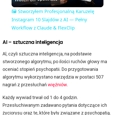
l
🖼️ Stworzyłem Profesjonalną Karuzelę
a
Instagram 10 Slajdów z AI — Pełny
Workflow z Claude & FlexClip
y
Al – sztuczna inteligencja
V
Al, czyli sztuczna inteligencja, na podstawie
stworzonego algorytmu, po ilości ruchów głowy ma
i
oceniać stopień psychopatii. Do przygotowania
algorytmu wykorzystano narzędzia w postaci 507
d
nagrań z przesłuchań
więźniów
.
e
Każdy wywiad trwał od 1 do 4 godzin.
Przesłuchiwanym zadawano pytania dotyczące ich
o
życiorysu oraz te, które były związane z psychopatią.