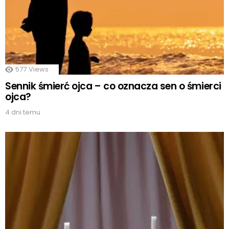
577
Views
Sennik śmierć ojca – co oznacza sen o śmierci
ojca?
4 dni temu