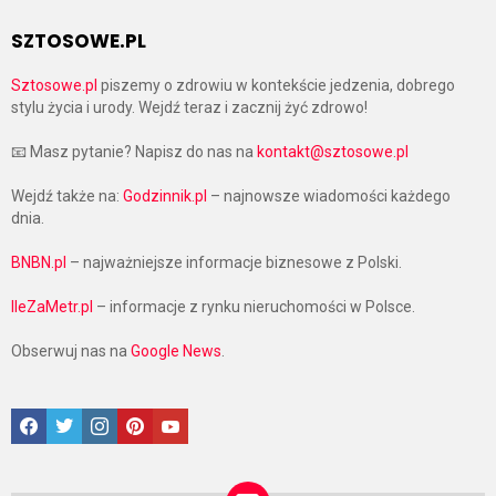
SZTOSOWE.PL
Sztosowe.pl
piszemy o zdrowiu w kontekście jedzenia, dobrego
stylu życia i urody. Wejdź teraz i zacznij żyć zdrowo!
📧 Masz pytanie? Napisz do nas na
kontakt@sztosowe.pl
Wejdź także na:
Godzinnik.pl
– najnowsze wiadomości każdego
dnia.
BNBN.pl
– najważniejsze informacje biznesowe z Polski.
IleZaMetr.pl
– informacje z rynku nieruchomości w Polsce.
Obserwuj nas na
Google News
.
Facebook
Twitter
Instagram
Pinterest
Google News