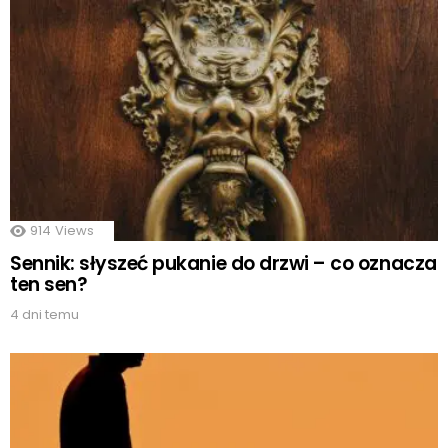
914
Views
Sennik: słyszeć pukanie do drzwi – co oznacza
ten sen?
4 dni temu