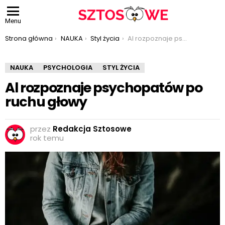
Menu
Jesteś tutaj:
Strona główna
NAUKA
Styl życia
Al rozpoznaje psychopatów po ruchu głowy
NAUKA
PSYCHOLOGIA
STYL ŻYCIA
Al rozpoznaje psychopatów po
ruchu głowy
przez
Redakcja Sztosowe
rok temu