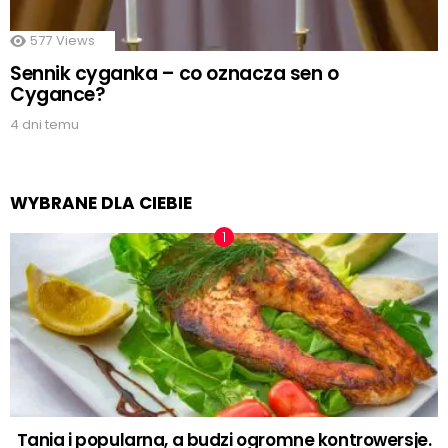
577
Views
Sennik cyganka – co oznacza sen o
Cygance?
4 dni temu
WYBRANE DLA CIEBIE
Tania i popularna, a budzi ogromne kontrowersje.