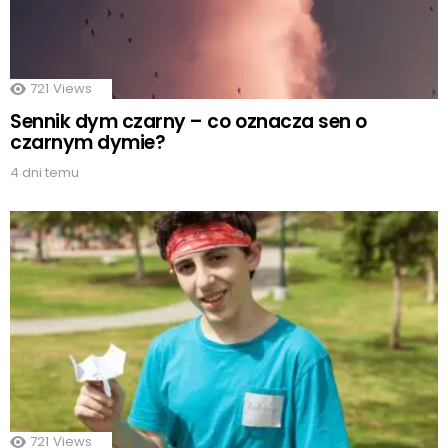
721
Views
Sennik dym czarny – co oznacza sen o
czarnym dymie?
4 dni temu
721
Views