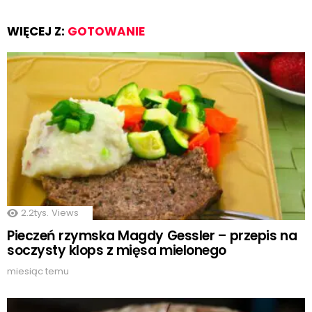
WIĘCEJ Z:
GOTOWANIE
2.2tys.
Views
Pieczeń rzymska Magdy Gessler – przepis na
soczysty klops z mięsa mielonego
miesiąc temu