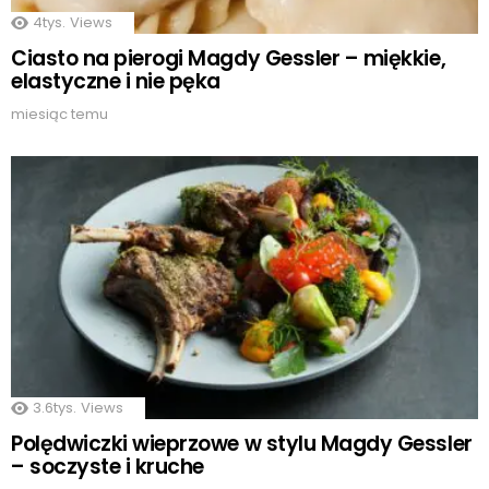
4tys.
Views
Ciasto na pierogi Magdy Gessler – miękkie,
elastyczne i nie pęka
miesiąc temu
3.6tys.
Views
Polędwiczki wieprzowe w stylu Magdy Gessler
– soczyste i kruche