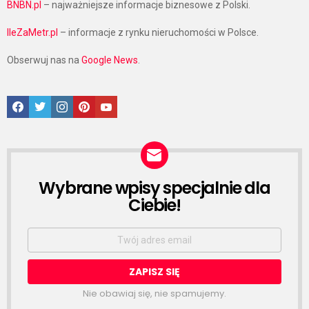
BNBN.pl
– najważniejsze informacje biznesowe z Polski.
IleZaMetr.pl
– informacje z rynku nieruchomości w Polsce.
Obserwuj nas na
Google News
.
Facebook
Twitter
Instagram
Pinterest
Google News
Wybrane wpisy specjalnie dla
NEWSLETTER
Ciebie!
Email
address:
Nie obawiaj się, nie spamujemy.