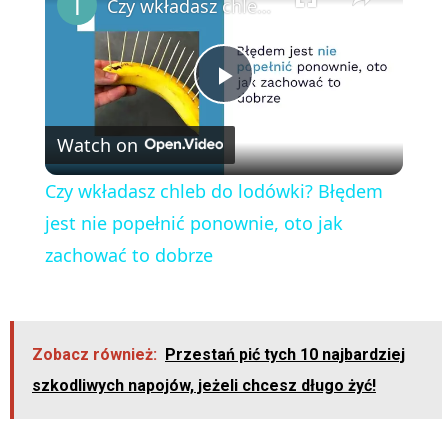
Czy wkładasz chleb do lodówki? Błędem jest nie popełnić ponownie, oto jak zachować to dobrze
P
Watch on
l
Czy wkładasz chleb do lodówki? Błędem
a
jest nie popełnić ponownie, oto jak
zachować to dobrze
y
V
Zobacz również:
Przestań pić tych 10 najbardziej
szkodliwych napojów, jeżeli chcesz długo żyć!
i