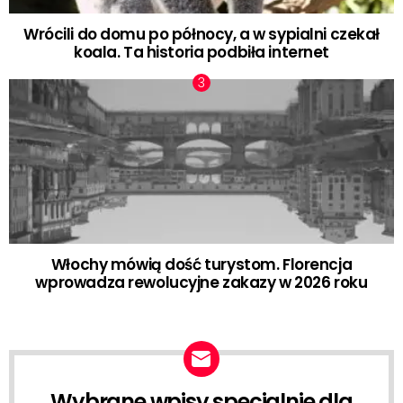
Wrócili do domu po północy, a w sypialni czekał
koala. Ta historia podbiła internet
Włochy mówią dość turystom. Florencja
wprowadza rewolucyjne zakazy w 2026 roku
Wybrane wpisy specjalnie dla
NEWSLETTER