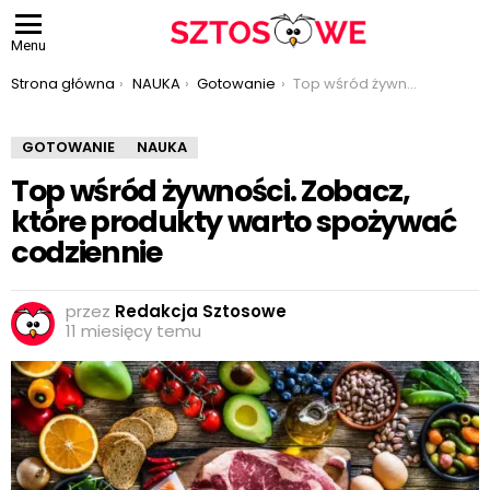
Menu
Jesteś tutaj:
Strona główna
NAUKA
Gotowanie
Top wśród żywności. Zobacz, które produkty warto spożywać codziennie
GOTOWANIE
NAUKA
Top wśród żywności. Zobacz,
które produkty warto spożywać
codziennie
przez
Redakcja Sztosowe
11 miesięcy temu