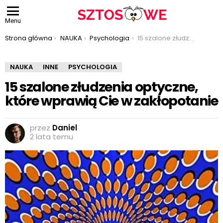
Menu
Jesteś tutaj:
Strona główna
NAUKA
Psychologia
15 szalone złudzenia optyczne, które wprawią Cie w zakłopotanie
NAUKA
INNE
PSYCHOLOGIA
15 szalone złudzenia optyczne,
które wprawią Cie w zakłopotanie
przez
Daniel
2 lata temu