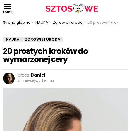
Menu
Jesteś tutaj:
Strona główna
NAUKA
Zdrowie i uroda
20 prostych kroków do wymarzonej cery
NAUKA
ZDROWIE I URODA
20 prostych kroków do
wymarzonej cery
przez
Daniel
5 miesięcy temu