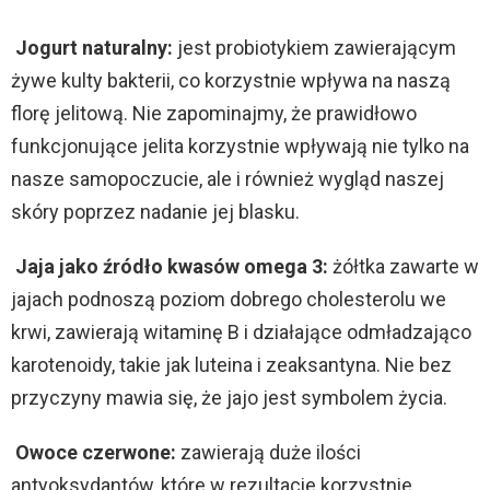
d
Jogurt naturalny:
jest probiotykiem zawierającym
e
żywe kulty bakterii, co korzystnie wpływa na naszą
florę jelitową. Nie zapominajmy, że prawidłowo
o
funkcjonujące jelita korzystnie wpływają nie tylko na
nasze samopoczucie, ale i również wygląd naszej
skóry poprzez nadanie jej blasku.
Jaja jako źródło kwasów omega 3:
żółtka zawarte w
jajach podnoszą poziom dobrego cholesterolu we
krwi, zawierają witaminę B i działające odmładzająco
karotenoidy, takie jak luteina i zeaksantyna. Nie bez
przyczyny mawia się, że jajo jest symbolem życia.
Owoce czerwone:
zawierają duże ilości
antyoksydantów, które w rezultacie korzystnie