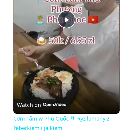
P
l
a
y
V
Watch on
i
Cơm Tấm w Phú Quốc 🌴 Ryż łamany z
żeberkiem i jajkiem