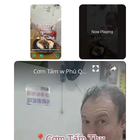
×
Now Playing
×
Unmute
Cơm Tấm w Phú Quốc 🌴 Ryż łamany z żeberkiem i jajkiem