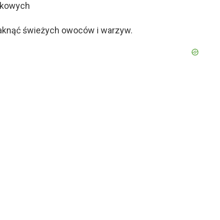
czkowych
raknąć świeżych owoców i warzyw.