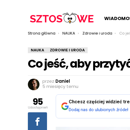
WIADOMO
Jesteś tutaj:
Strona główna
NAUKA
Zdrowie i uroda
Co je
NAUKA
ZDROWIE I URODA
Co jeść, aby przyt
przez
Daniel
5 miesięcy temu
95
Chcesz częściej widzieć tr
Udostępnień
Dodaj nas do ulubionych źródeł