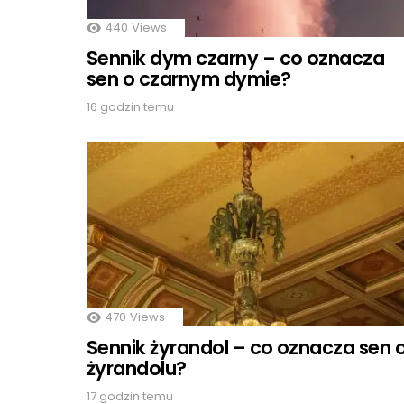
440
Views
Sennik dym czarny – co oznacza
sen o czarnym dymie?
16 godzin temu
470
Views
Sennik żyrandol – co oznacza sen 
żyrandolu?
17 godzin temu