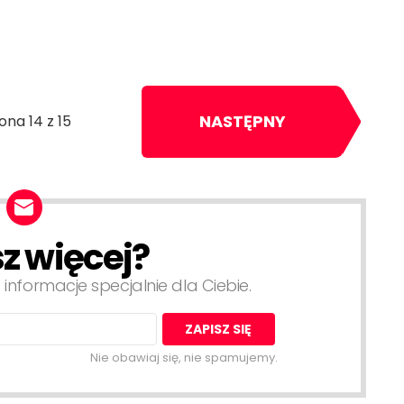
NASTĘPNY
ona 14 z 15
z więcej?
 informacje specjalnie dla Ciebie.
Nie obawiaj się, nie spamujemy.