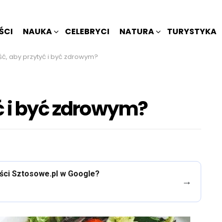
ŚCI
NAUKA
CELEBRYCI
NATURA
TURYSTYKA
ść, aby przytyć i być zdrowym?
yć i być zdrowym?
eści Sztosowe.pl w Google?
→