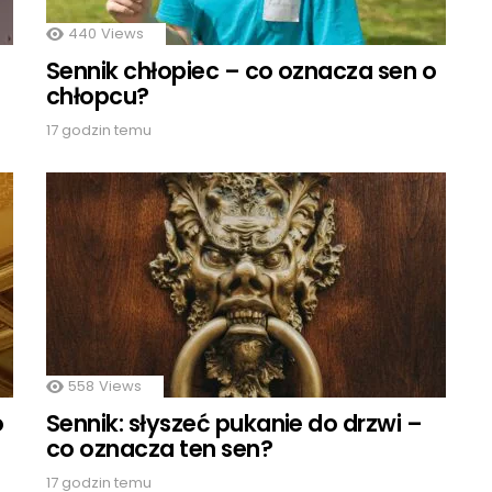
440
Views
Sennik chłopiec – co oznacza sen o
chłopcu?
17 godzin temu
558
Views
o
Sennik: słyszeć pukanie do drzwi –
co oznacza ten sen?
17 godzin temu