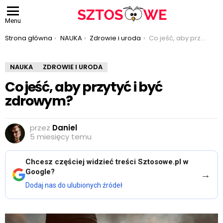
Menu
Jesteś tutaj:
Strona główna
NAUKA
Zdrowie i uroda
Co jeść, aby przytyć i być zdrowym?
NAUKA
ZDROWIE I URODA
Co jeść, aby przytyć i być
zdrowym?
przez
Daniel
5 miesięcy temu
Chcesz częściej widzieć treści Sztosowe.pl w
Google?
→
Dodaj nas do ulubionych źródeł