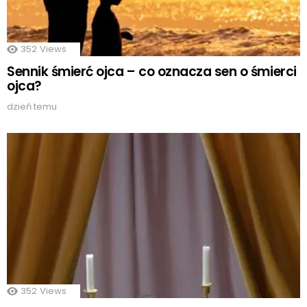
352
Views
Sennik śmierć ojca – co oznacza sen o śmierci
ojca?
dzień temu
352
Views