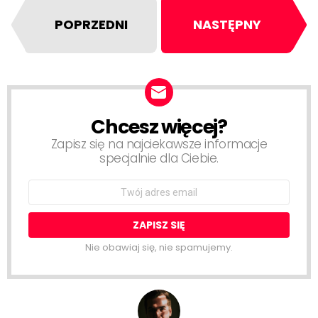
POPRZEDNI
NASTĘPNY
Chcesz więcej?
NEWSLETTER
Zapisz się na najciekawsze informacje
specjalnie dla Ciebie.
Email
address:
Nie obawiaj się, nie spamujemy.