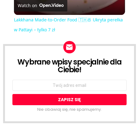
Watch on
Lakkhana Made-to-Order Food 🇹🇭🍜 Ukryta perełka
w Pattayi – tylko 7 zł
Wybrane wpisy specjalnie dla
NEWSLETTER
Ciebie!
Email
address:
Nie obawiaj się, nie spamujemy.