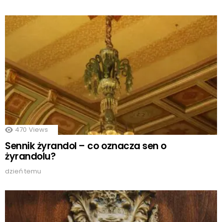
470
Views
Sennik żyrandol – co oznacza sen o
żyrandolu?
dzień temu