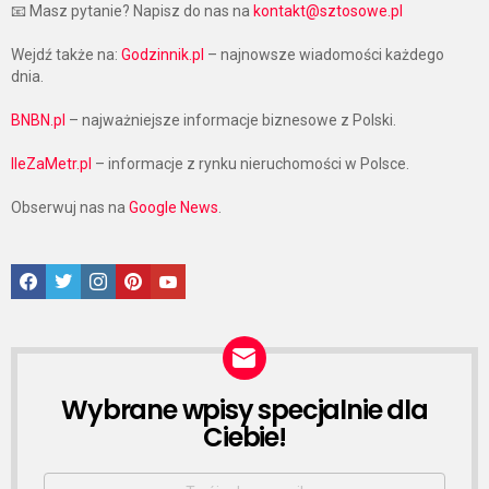
📧 Masz pytanie? Napisz do nas na
kontakt@sztosowe.pl
Wejdź także na:
Godzinnik.pl
– najnowsze wiadomości każdego
dnia.
BNBN.pl
– najważniejsze informacje biznesowe z Polski.
IleZaMetr.pl
– informacje z rynku nieruchomości w Polsce.
Obserwuj nas na
Google News
.
Facebook
Twitter
Instagram
Pinterest
Google News
Wybrane wpisy specjalnie dla
NEWSLETTER
Ciebie!
Email