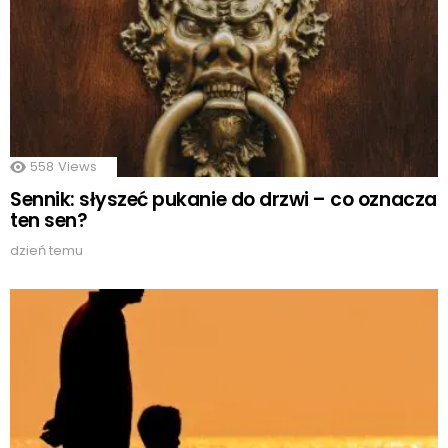
558
Views
Sennik: słyszeć pukanie do drzwi – co oznacza
ten sen?
dzień temu