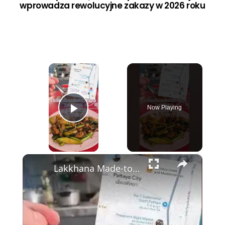
wprowadza rewolucyjne zakazy w 2026 roku
×
Now Playing
Play Video
×
Lakkhana Made-to-Order Food 🇹🇭🍜 Ukryta perełka w Pattayi – tylko 7 zł