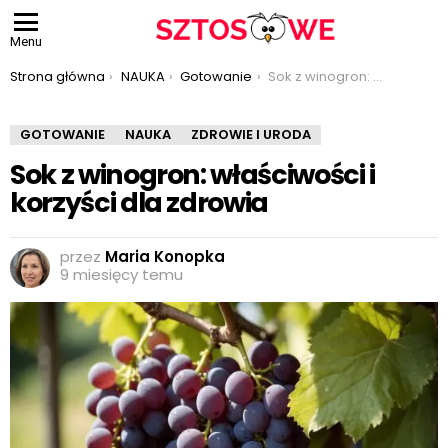
Menu
Jesteś tutaj:
Strona główna
NAUKA
Gotowanie
Sok z winogron: właściwości i korzyści dla zdrowia
GOTOWANIE
NAUKA
ZDROWIE I URODA
Sok z winogron: właściwości i
korzyści dla zdrowia
przez
Maria Konopka
9 miesięcy temu