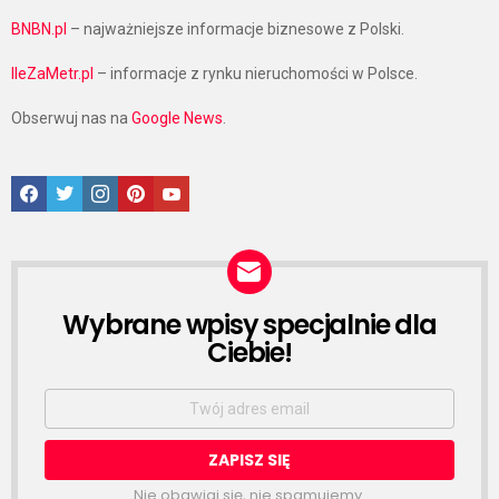
BNBN.pl
– najważniejsze informacje biznesowe z Polski.
IleZaMetr.pl
– informacje z rynku nieruchomości w Polsce.
Obserwuj nas na
Google News
.
Facebook
Twitter
Instagram
Pinterest
Google News
Wybrane wpisy specjalnie dla
NEWSLETTER
Ciebie!
Email
address:
Nie obawiaj się, nie spamujemy.