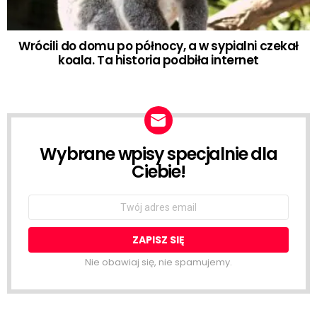
Wrócili do domu po północy, a w sypialni czekał
koala. Ta historia podbiła internet
Wybrane wpisy specjalnie dla
NEWSLETTER
Ciebie!
Email
address:
Nie obawiaj się, nie spamujemy.