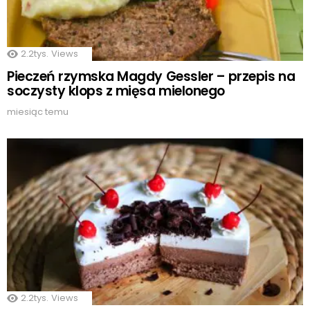
2.2tys.
Views
Pieczeń rzymska Magdy Gessler – przepis na
soczysty klops z mięsa mielonego
miesiąc temu
2.2tys.
Views