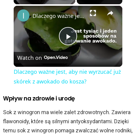
×
Dlaczego ważne jest, aby nie wyrzucać już skórek z awokado do kosza?
P
Watch on
l
Dlaczego ważne jest, aby nie wyrzucać już
a
skórek z awokado do kosza?
y
Wpływ na zdrowie i urodę
Sok z winogron ma wiele zalet zdrowotnych. Zawiera
V
flawonoidy, które są silnymi antyoksydantami. Dzięki
temu sok z winogron pomaga zwalczać wolne rodniki,