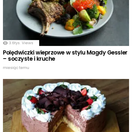
3.6tys.
Views
Polędwiczki wieprzowe w stylu Magdy Gessler
– soczyste i kruche
miesiąc temu