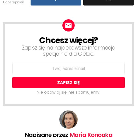
Udostępnień
Chcesz więcej?
NEWSLETTER
Zapisz się na najciekawsze informacje
specjalnie dla Ciebie.
Email
address:
Nie obawiaj się, nie spamujemy.
Napisane przez
Maria Konopka