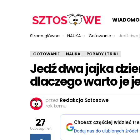
WIADOMO
Jesteś tutaj:
Strona główna
NAUKA
Gotowanie
Jedź dwa jajka d
GOTOWANIE
NAUKA
PORADY I TRIKI
Jedź dwa jajka dzie
dlaczego warto je j
przez
Redakcja Sztosowe
rok temu
27
Chcesz częściej widzieć tr
Udostępnień
Dodaj nas do ulubionych źródeł