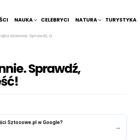
ŚCI
NAUKA
CELEBRYCI
NATURA
TURYSTYKA
ziennie. Sprawdź, dlaczego warto je jeść!
nnie. Sprawdź,
eść!
eści Sztosowe.pl w Google?
→