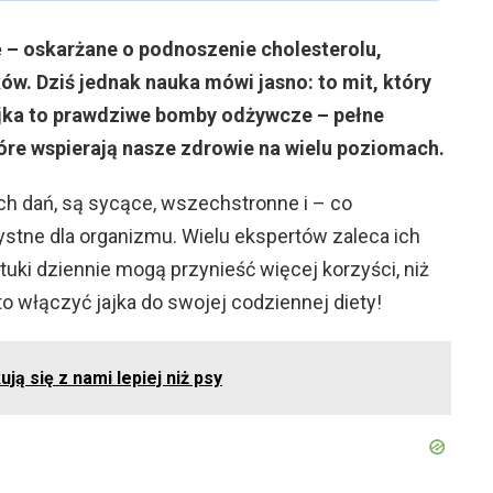
sę – oskarżane o podnoszenie cholesterolu,
yków. Dziś jednak nauka mówi jasno: to mit, który
ajka to prawdziwe bomby odżywcze – pełne
tóre wspierają nasze zdrowie na wielu poziomach.
h dań, są sycące, wszechstronne i – co
stne dla organizmu. Wielu ekspertów zaleca ich
tuki dziennie mogą przynieść więcej korzyści, niż
o włączyć jajka do swojej codziennej diety!
ją się z nami lepiej niż psy