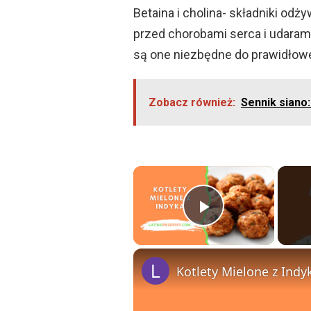
Betaina i cholina- składniki odż
przed chorobami serca i udarami
są one niezbędne do prawidło
Zobacz również:
Sennik siano:
×
Play Vide
Kotlety Mielone z Ind