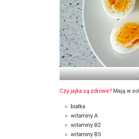
Czy jajka są zdrowe?
Mają w sob
białka
witaminy A
witaminy B2
witaminy B5