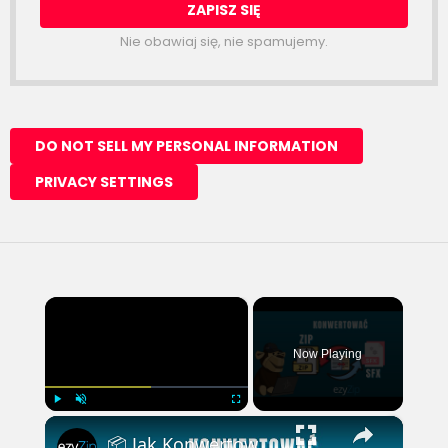
Nie obawiaj się, nie spamujemy.
×
Now Playing
×
Play
Unmute
Fullscreen
📦 Jak Konwertować ZIP na Samorozpakowujący EXE (SFX) Online Za Darmo | Bez Instalacji