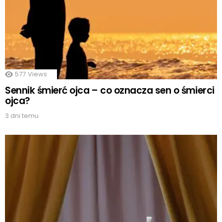
577
Views
Sennik śmierć ojca – co oznacza sen o śmierci
ojca?
3 dni temu