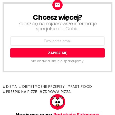
Chcesz więcej?
NEWSLETTER
Zapisz się na najciekawsze informacje
specjalnie dla Ciebie.
Email
address:
Nie obawiaj się, nie spamujemy.
DIETA
DIETETYCZNE PRZEPISY
FAST FOOD
PRZEPIS NA PIZZE
ZDROWA PIZZA
Napisane przez
Redakcja Sztosowe