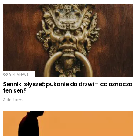
914
Views
Sennik: słyszeć pukanie do drzwi – co oznacza
ten sen?
3 dni temu