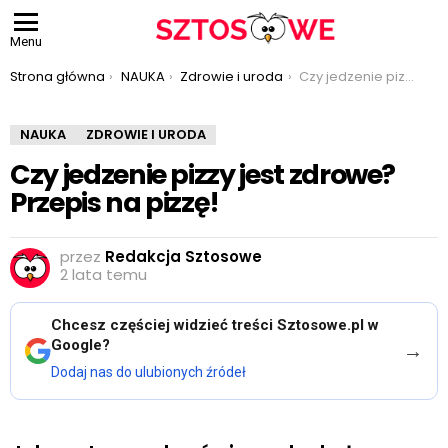
Menu
Jesteś tutaj:
Strona główna
NAUKA
Zdrowie i uroda
Czy jedzenie pizzy jest zdrowe? Przepis na pizzę!
NAUKA
ZDROWIE I URODA
Czy jedzenie pizzy jest zdrowe?
Przepis na pizzę!
przez
Redakcja Sztosowe
2 lata temu
Chcesz częściej widzieć treści Sztosowe.pl w
Google?
→
Dodaj nas do ulubionych źródeł