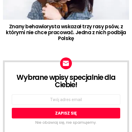
Znany behawiorysta wskazał trzy rasy psów, z
którymi nie chce pracować. Jedna z nich podbija
Polskę
Wybrane wpisy specjalnie dla
NEWSLETTER
Ciebie!
Email
address:
Nie obawiaj się, nie spamujemy.