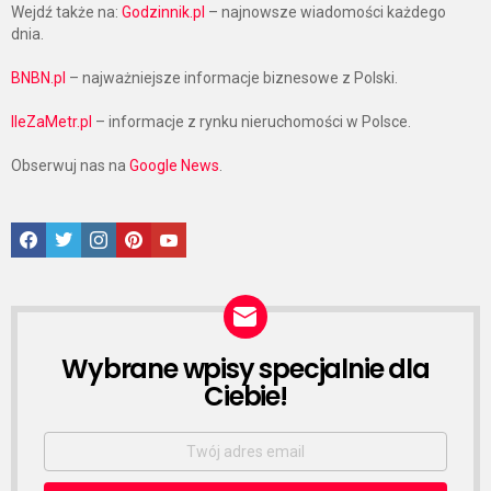
Wejdź także na:
Godzinnik.pl
– najnowsze wiadomości każdego
dnia.
BNBN.pl
– najważniejsze informacje biznesowe z Polski.
IleZaMetr.pl
– informacje z rynku nieruchomości w Polsce.
Obserwuj nas na
Google News
.
Facebook
Twitter
Instagram
Pinterest
Google News
Wybrane wpisy specjalnie dla
NEWSLETTER
Ciebie!
Email
address: