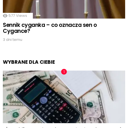
577
Views
Sennik cyganka – co oznacza sen o
Cygance?
3 dni temu
WYBRANE DLA CIEBIE