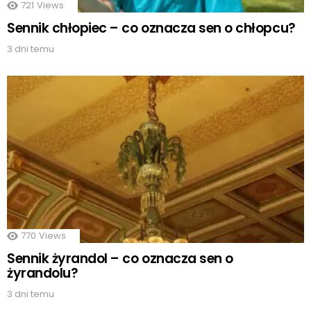
721
Views
Sennik chłopiec – co oznacza sen o chłopcu?
3 dni temu
770
Views
Sennik żyrandol – co oznacza sen o
żyrandolu?
3 dni temu