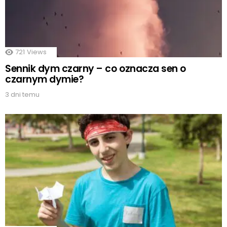
721
Views
Sennik dym czarny – co oznacza sen o
czarnym dymie?
3 dni temu