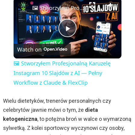
×
🖼️ Stworzyłem Profesjonalną Karuzelę Instagram 10 Slajdów z AI — Pełny Workflow z Claude & FlexClip
P
Watch on
l
🖼️ Stworzyłem Profesjonalną Karuzelę
a
Instagram 10 Slajdów z AI — Pełny
Workflow z Claude & FlexClip
y
Wielu dietetyków, trenerów personalnych czy
V
celebrytów jawnie mówi o tym, że
dieta
ketogeniczna
, to potężna broń w walce o wymarzoną
i
sylwetką. Z kolei sportowcy wyczynowi czy osoby,