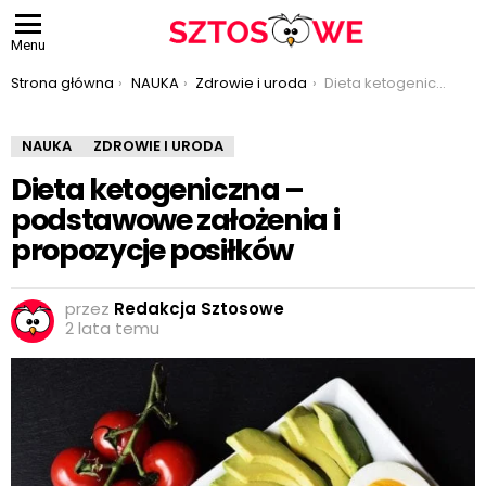
Menu
Jesteś tutaj:
Strona główna
NAUKA
Zdrowie i uroda
Dieta ketogeniczna – podstawowe założenia i propozycje posiłków
NAUKA
ZDROWIE I URODA
Dieta ketogeniczna –
podstawowe założenia i
propozycje posiłków
przez
Redakcja Sztosowe
2 lata temu