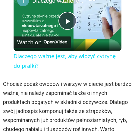
Dlaczego ważne jest, aby włożyć cytrynę do pralki?
P
Watch on
l
Dlaczego ważne jest, aby włożyć cytrynę
a
do pralki?
y
Chociaż podaż owoców i warzyw w diecie jest bardzo
ważna, nie należy zapominać także o innych
V
produktach bogatych w składniki odżywcze. Dlatego
swój jadłospis komponuj także ze strączków,
i
wspominanych już produktów pełnoziarnistych, ryb,
chudego nabiału i tłuszczów roślinnych. Warto