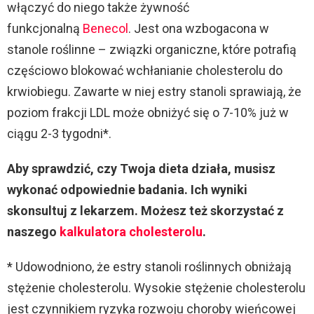
d
włączyć do niego także żywność
funkcjonalną
Benecol
. Jest ona wzbogacona w
e
stanole roślinne – związki organiczne, które potrafią
częściowo blokować wchłanianie cholesterolu do
o
krwiobiegu. Zawarte w niej estry stanoli sprawiają, że
poziom frakcji LDL może obniżyć się o 7-10% już w
ciągu 2-3 tygodni*.
Aby sprawdzić, czy Twoja dieta działa, musisz
wykonać odpowiednie badania. Ich wyniki
skonsultuj z lekarzem. Możesz też skorzystać z
naszego
kalkulatora cholesterolu
.
* Udowodniono, że estry stanoli roślinnych obniżają
stężenie cholesterolu. Wysokie stężenie cholesterolu
jest czynnikiem ryzyka rozwoju choroby wieńcowej