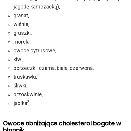
jagodę kamczacką),
granat,
wiśnie,
gruszki,
morela,
owoce cytrusowe,
kiwi,
porzeczki: czarna, biała, czerwona,
truskawki,
śliwki,
brzoskwinie,
2
jabłka
.
Owoce obniżające cholesterol bogate w
błonnik