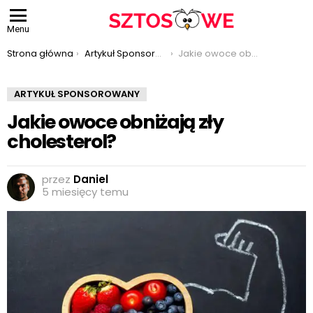
Menu
Jesteś tutaj:
Strona główna
Artykuł Sponsorowany
Jakie owoce obniżają zły cholesterol?
ARTYKUŁ SPONSOROWANY
Jakie owoce obniżają zły
cholesterol?
przez
Daniel
5 miesięcy temu