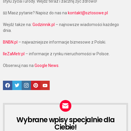
stylu życia i urody. Wejdź teraz i zacznij żyć zdrowo!
📧 Masz pytanie? Napisz do nas na
kontakt@sztosowe.pl
Wejdź także na:
Godzinnik.pl
– najnowsze wiadomości każdego
dnia.
BNBN.pl
– najważniejsze informacje biznesowe z Polski.
IleZaMetr.pl
– informacje z rynku nieruchomości w Polsce.
Obserwuj nas na
Google News
.
Facebook
Twitter
Instagram
Pinterest
Google News
Wybrane wpisy specjalnie dla
NEWSLETTER
Ciebie!