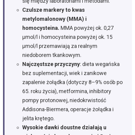
się między laboratoriami i metodami.
Czulsze markery to kwas
metylomalonowy (MMA) i
homocysteina.
MMA powyżej ok. 0,27
µmol/l i homocysteina powyżej ok. 15
µmol/l przemawiają za realnym
niedoborem tkankowym.
Najczęstsze przyczyny
: dieta wegańska
bez suplementacji, wiek i zanikowe
zapalenie żołądka (dotyczy 8–9% osób po
65. roku życia), metformina, inhibitory
pompy protonowej, niedokrwistość
Addisona-Biermera, operacje żołądka i
jelita krętego.
Wysokie dawki doustne działają u