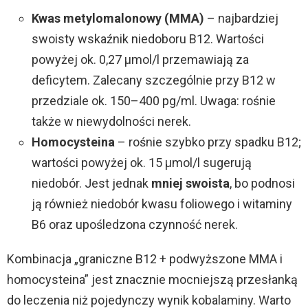
Kwas metylomalonowy (MMA)
– najbardziej
swoisty wskaźnik niedoboru B12. Wartości
powyżej ok. 0,27 µmol/l przemawiają za
deficytem. Zalecany szczególnie przy B12 w
przedziale ok. 150–400 pg/ml. Uwaga: rośnie
także w niewydolności nerek.
Homocysteina
– rośnie szybko przy spadku B12;
wartości powyżej ok. 15 µmol/l sugerują
niedobór. Jest jednak
mniej swoista
, bo podnosi
ją również niedobór kwasu foliowego i witaminy
B6 oraz upośledzona czynność nerek.
Kombinacja „graniczne B12 + podwyższone MMA i
homocysteina” jest znacznie mocniejszą przesłanką
do leczenia niż pojedynczy wynik kobalaminy. Warto