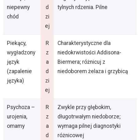
niepewny
d
tylnych rdzenia. Pilne
chód
zi
ej
Piekący,
R
Charakterystyczne dla
wygładzony
z
niedokrwistości Addisona-
język
a
Biermera; różnicuj z
(zapalenie
d
niedoborem żelaza i grzybicą
języka)
zi
ej
Psychoza –
R
Zwykle przy głębokim,
urojenia,
z
długotrwałym niedoborze;
omamy
a
wymaga pilnej diagnostyki
d
różnicowej