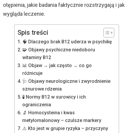
otępienia, jakie badania faktycznie rozstrzygają i jak
wygląda leczenie.
Spis treści
🧠 Dlaczego brak B12 uderza w psychikę
🧩 Objawy psychiczne niedoboru
witaminy B12
📊 Objaw → jak często → co go
różnicuje
🩺 Objawy neurologiczne i zwyrodnienie
sznurowe rdzenia
🧪 Normy B12 w surowicy i ich
ograniczenia
🔬 Homocysteina i kwas
metylomalonowy – czulsze markery
⚠️ Kto jest w grupie ryzyka – przyczyny