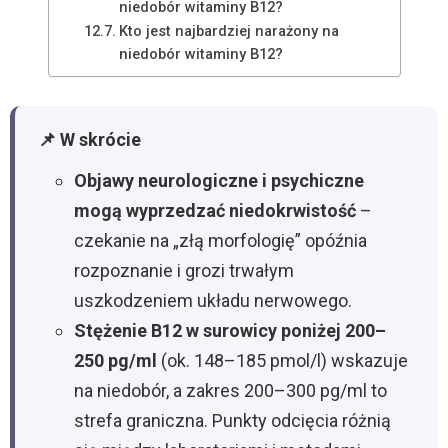
niedobór witaminy B12?
Kto jest najbardziej narażony na
niedobór witaminy B12?
📌 W skrócie
Objawy neurologiczne i psychiczne
mogą wyprzedzać niedokrwistość
–
czekanie na „złą morfologię” opóźnia
rozpoznanie i grozi trwałym
uszkodzeniem układu nerwowego.
Stężenie B12 w surowicy poniżej 200–
250 pg/ml
(ok. 148–185 pmol/l) wskazuje
na niedobór, a zakres 200–300 pg/ml to
strefa graniczna. Punkty odcięcia różnią