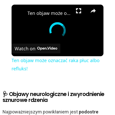
×
Ten objaw może oznaczać raka płuc albo refluks!
Watch on
Ten objaw może oznaczać raka płuc albo
refluks!
🩺 Objawy neurologiczne i zwyrodnienie
sznurowe rdzenia
Najpoważniejszym powikłaniem jest
podostre