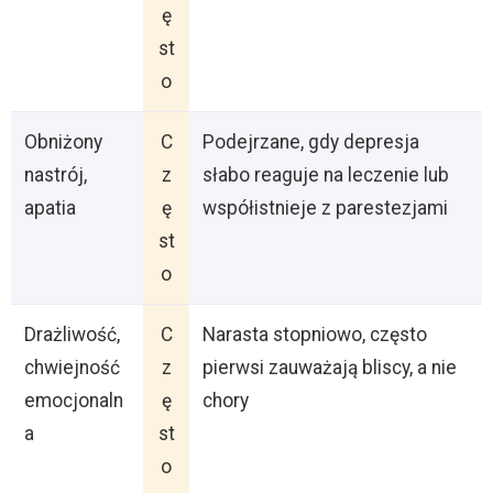
ę
st
o
Obniżony
C
Podejrzane, gdy depresja
nastrój,
z
słabo reaguje na leczenie lub
apatia
ę
współistnieje z parestezjami
st
o
Drażliwość,
C
Narasta stopniowo, często
chwiejność
z
pierwsi zauważają bliscy, a nie
emocjonaln
ę
chory
a
st
o