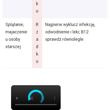
k
o
Splątanie,
R
Najpierw wyklucz infekcję,
majaczenie
z
odwodnienie i leki; B12
u osoby
a
sprawdź równolegle
starszej
d
k
o
×