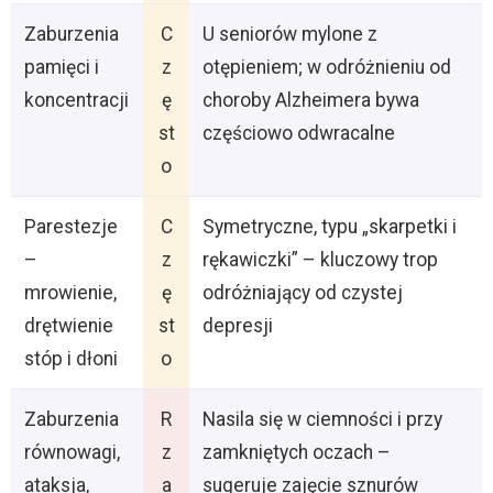
Zaburzenia
C
U seniorów mylone z
pamięci i
z
otępieniem; w odróżnieniu od
koncentracji
ę
choroby Alzheimera bywa
st
częściowo odwracalne
o
Parestezje
C
Symetryczne, typu „skarpetki i
–
z
rękawiczki” – kluczowy trop
mrowienie,
ę
odróżniający od czystej
drętwienie
st
depresji
stóp i dłoni
o
Zaburzenia
R
Nasila się w ciemności i przy
równowagi,
z
zamkniętych oczach –
ataksja,
a
sugeruje zajęcie sznurów