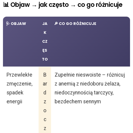
📊 Objaw → jak często → co go różnicuje
🩺 OBJAW
JA
🔎 CO GO RÓŻNICUJE
K
CZ
ĘS
TO
Przewlekłe
B
Zupełnie nieswoiste – różnicuj
zmęczenie,
ar
z anemią z niedoboru żelaza,
spadek
d
niedoczynnością tarczycy,
energii
z
bezdechem sennym
o
c
z