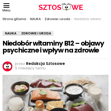
Menu
Jesteś tutaj:
Strona główna
NAUKA
Zdrowie i uroda
Niedobór witaminy B12 – objawy psychiczne i wpływ na zdrowie
NAUKA
ZDROWIE I URODA
Niedobór witaminy B12 – objawy
psychiczne i wpływ na zdrowie
przez
Redakcja Sztosowe
5 miesięcy temu