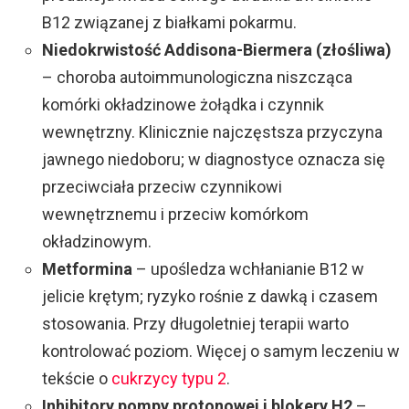
B12 związanej z białkami pokarmu.
Niedokrwistość Addisona-Biermera (złośliwa)
– choroba autoimmunologiczna niszcząca
komórki okładzinowe żołądka i czynnik
wewnętrzny. Klinicznie najczęstsza przyczyna
jawnego niedoboru; w diagnostyce oznacza się
przeciwciała przeciw czynnikowi
wewnętrznemu i przeciw komórkom
okładzinowym.
Metformina
– upośledza wchłanianie B12 w
jelicie krętym; ryzyko rośnie z dawką i czasem
stosowania. Przy długoletniej terapii warto
kontrolować poziom. Więcej o samym leczeniu w
tekście o
cukrzycy typu 2
.
Inhibitory pompy protonowej i blokery H2
–