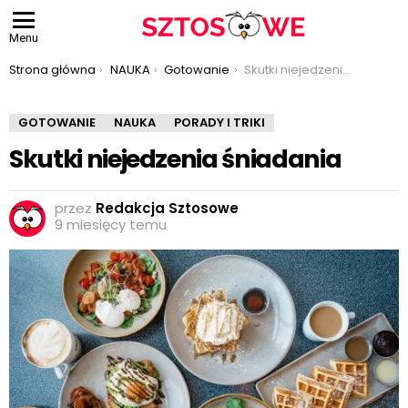
Menu
Jesteś tutaj:
Strona główna
NAUKA
Gotowanie
Skutki niejedzenia śniadania
GOTOWANIE
NAUKA
PORADY I TRIKI
Skutki niejedzenia śniadania
przez
Redakcja Sztosowe
9 miesięcy temu