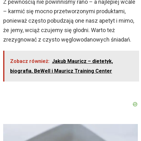
Z pewnością nie powinniśmy rano – a najlepiej wcale
– karmić się mocno przetworzonymi produktami,
ponieważ często pobudzają one nasz apetyt i mimo,
że jemy, wciąż czujemy się głodni. Warto też
zrezygnować z czysto węglowodanowych śniadań.
Zobacz również:
Jakub Mauricz – dietetyk,
biografia, BeWell i Mauricz Training Center