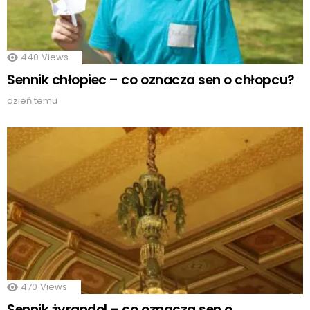
440
Views
Sennik chłopiec – co oznacza sen o chłopcu?
dzień temu
470
Views
Sennik żyrandol – co oznacza sen o