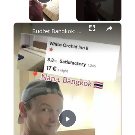
Play Video
×
Budżet Bangkok: White Orchid Inn—Tanie, Czyste i Idealnie Położone Obok Nana Plaza 💰🏨
Play