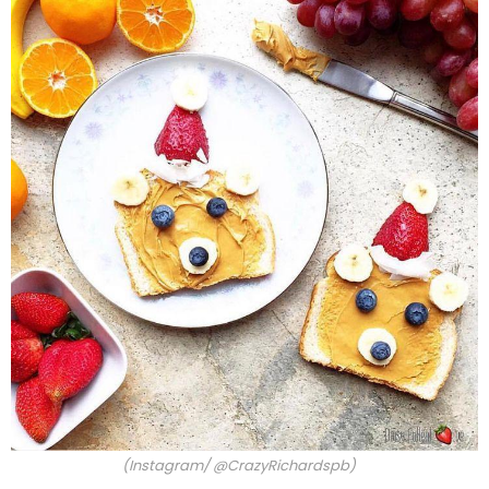
(Instagram/ @CrazyRichardspb)