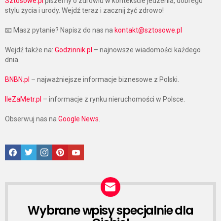
Sztosowe.pl
piszemy o zdrowiu w kontekście jedzenia, dobrego
stylu życia i urody. Wejdź teraz i zacznij żyć zdrowo!
📧 Masz pytanie? Napisz do nas na
kontakt@sztosowe.pl
Wejdź także na:
Godzinnik.pl
– najnowsze wiadomości każdego
dnia.
BNBN.pl
– najważniejsze informacje biznesowe z Polski.
IleZaMetr.pl
– informacje z rynku nieruchomości w Polsce.
Obserwuj nas na
Google News
.
Facebook
Twitter
Instagram
Pinterest
Google News
Wybrane wpisy specjalnie dla
NEWSLETTER