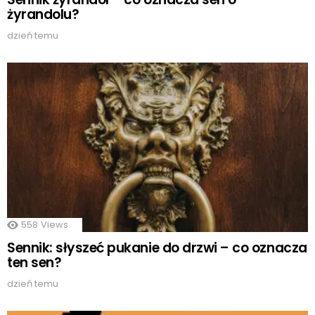
żyrandolu?
dzień temu
558
Views
Sennik: słyszeć pukanie do drzwi – co oznacza
ten sen?
dzień temu