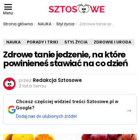
Menu
Jesteś tutaj:
Strona główna
NAUKA
Styl życia
Zdrowe tanie jedzenie, na które powinieneś stawiać na co dzień
NAUKA
PORADY I TRIKI
STYL ŻYCIA
ZDROWIE I URODA
Zdrowe tanie jedzenie, na które
powinieneś stawiać na co dzień
przez
Redakcja Sztosowe
2 lata temu
Chcesz częściej widzieć treści Sztosowe.pl w
Google?
→
Dodaj nas do ulubionych źródeł