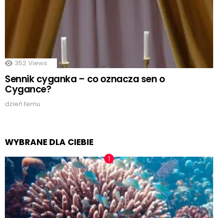
352
Views
Sennik cyganka – co oznacza sen o
Cygance?
dzień temu
WYBRANE DLA CIEBIE