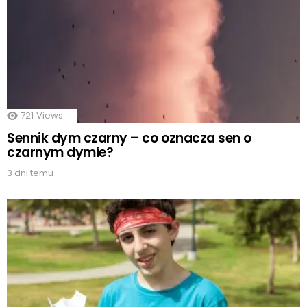
721
Views
Sennik dym czarny – co oznacza sen o
czarnym dymie?
3 dni temu