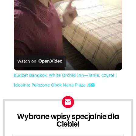
Video
Watch on
Budżet Bangkok: White Orchid Inn—Tanie, Czyste i
Idealnie Położone Obok Nana Plaza 💰🏨
Wybrane wpisy specjalnie dla
NEWSLETTER
Ciebie!