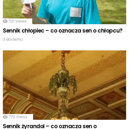
721
Views
Sennik chłopiec – co oznacza sen o chłopcu?
3 dni temu
770
Views
Sennik żyrandol – co oznacza sen o