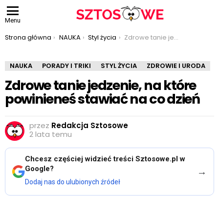
Menu
Jesteś tutaj:
Strona główna
NAUKA
Styl życia
Zdrowe tanie jedzenie, na które powinieneś stawiać na co dzień
NAUKA
PORADY I TRIKI
STYL ŻYCIA
ZDROWIE I URODA
Zdrowe tanie jedzenie, na które
powinieneś stawiać na co dzień
przez
Redakcja Sztosowe
2 lata temu
Chcesz częściej widzieć treści Sztosowe.pl w
Google?
→
Dodaj nas do ulubionych źródeł