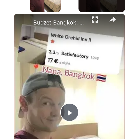
×
Budżet Bangkok: White Orchid Inn—Tanie, Czyste i Idealnie Położone Obok Nana Plaza 💰🏨
Play