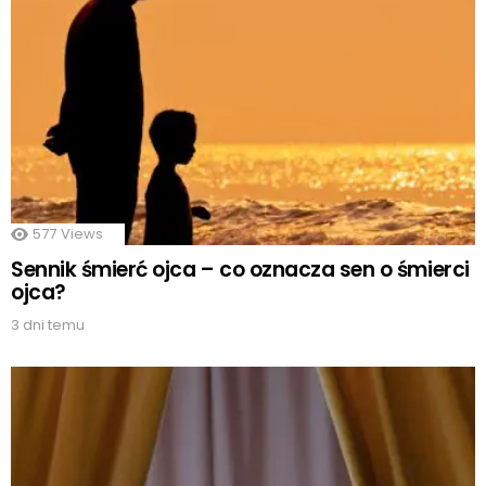
577
Views
Sennik śmierć ojca – co oznacza sen o śmierci
ojca?
3 dni temu