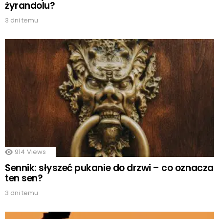
żyrandolu?
3 dni temu
914
Views
Sennik: słyszeć pukanie do drzwi – co oznacza
ten sen?
3 dni temu