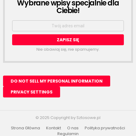
Wybrane wpisy specjalnie dla
NEWSLETTER
Ciebie!
Email
address:
Nie obawiaj się, nie spamujemy.
© 2025 Copyright by Sztosowe.pl
Strona Główna
Kontakt
O nas
Polityka prywatności
Regulamin