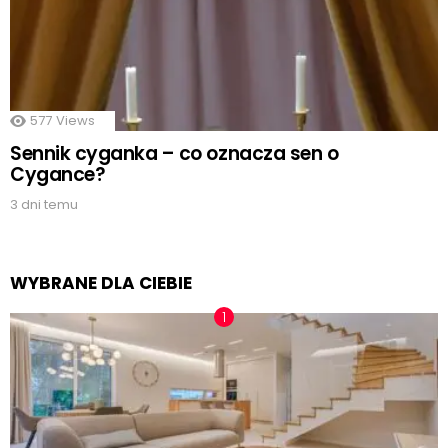
577
Views
Sennik cyganka – co oznacza sen o
Cygance?
3 dni temu
WYBRANE DLA CIEBIE