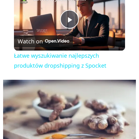
P
Watch on
l
Łatwe wyszukiwanie najlepszych
a
produktów dropshipping z Spocket
y
V
i