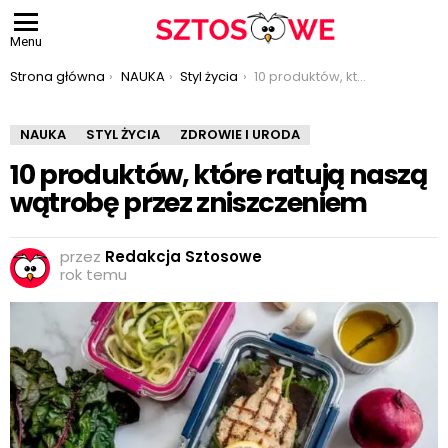
Menu
Jesteś tutaj:
Strona główna
NAUKA
Styl życia
10 produktów, które ratują naszą wątrobę przez zniszczeniem
NAUKA
STYL ŻYCIA
ZDROWIE I URODA
10 produktów, które ratują naszą
wątrobę przez zniszczeniem
przez
Redakcja Sztosowe
rok temu