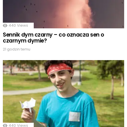
440
Views
Sennik dym czarny – co oznacza sen o
czarnym dymie?
21 godzin temu
440
Views