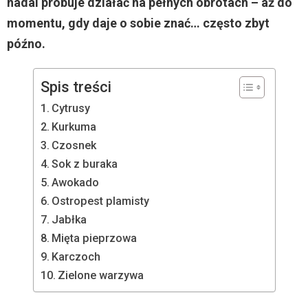
nadal próbuje działać na pełnych obrotach – aż do
momentu, gdy daje o sobie znać… często zbyt
późno.
Spis treści
Cytrusy
Kurkuma
Czosnek
Sok z buraka
Awokado
Ostropest plamisty
Jabłka
Mięta pieprzowa
Karczoch
Zielone warzywa