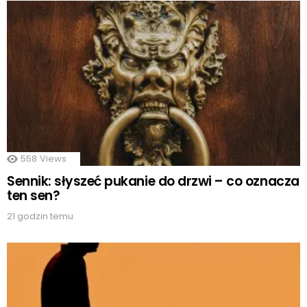
558
Views
Sennik: słyszeć pukanie do drzwi – co oznacza
ten sen?
21 godzin temu