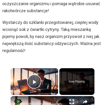
oczyszczanie organizmu i pomaga wątrobie usuwać
rakotwórcze substancje!
Wystarczy do szklanki przegotowanej, ciepłej wody
wcisnąć sok z ćwiartki cytryny. Taką mieszankę
pijemy powoli, by nasz organizm przyswoił z niej jak
największą ilość substancji odżywczych. Ważna jest
regularność!
×
Now Playing
Play Video
×
Łatwe wyszukiwanie najlepszych produktów dropshipping z Spocket