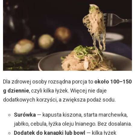
Dla zdrowej osoby rozsądna porcja to
około 100–150
g dziennie
, czyli kilka łyżek. Więcej nie daje
dodatkowych korzyści, a zwiększa podaż sodu.
Surówka
— kapusta kiszona, starta marchewka,
jabłko, cebula, łyżka oleju lnianego. Bez dosalania.
Dodatek do kanapki lub bowl
— kilka łyżek