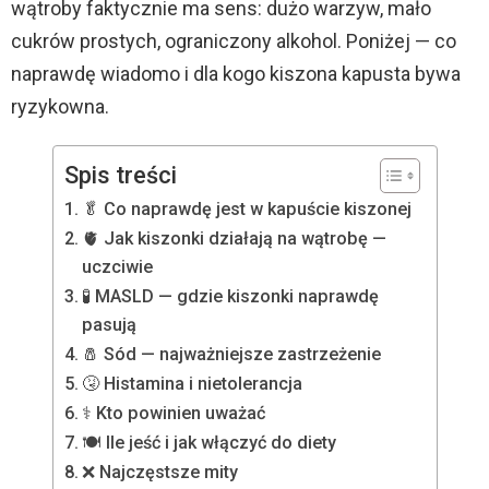
wątroby faktycznie ma sens: dużo warzyw, mało
cukrów prostych, ograniczony alkohol. Poniżej — co
naprawdę wiadomo i dla kogo kiszona kapusta bywa
ryzykowna.
Spis treści
🥬 Co naprawdę jest w kapuście kiszonej
🫀 Jak kiszonki działają na wątrobę —
uczciwie
🧪 MASLD — gdzie kiszonki naprawdę
pasują
🧂 Sód — najważniejsze zastrzeżenie
🤧 Histamina i nietolerancja
⚕️ Kto powinien uważać
🍽️ Ile jeść i jak włączyć do diety
❌ Najczęstsze mity