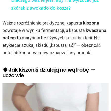
a
skórek z awokado do kosza?
y
Ważne rozróżnienie praktyczne: kapusta
kiszona
powstaje w wyniku fermentacji, a kapusta
kwaszona
V
octem
to marynata bez żywych kultur bakterii. Na
etykiecie szukaj składu „kapusta, sól” — obecność
i
octu lub konserwantów oznacza inny produkt.
d
🫀 Jak kiszonki działają na wątrobę —
uczciwie
e
o