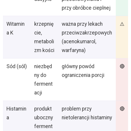
przy obróbce cieplnej
Witamin
krzepnię
ważna przy lekach
⚠️
a K
cie,
przeciwzakrzepowych
metaboli
(acenokumarol,
zm kości
warfaryna)
Sód (sól)
niezbęd
główny powód
🔴
ny do
ograniczenia porcji
ferment
acji
Histamin
produkt
problem przy
🔴
a
uboczny
nietolerancji histaminy
ferment