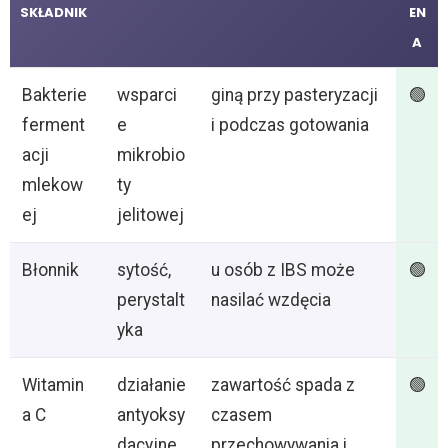
SKŁADNIK
EN
A
Bakterie
wsparci
giną przy pasteryzacji
🟢
ferment
e
i podczas gotowania
acji
mikrobio
mlekow
ty
ej
jelitowej
Błonnik
sytość,
u osób z IBS może
🟢
perystalt
nasilać wzdęcia
yka
Witamin
działanie
zawartość spada z
🟢
a C
antyoksy
czasem
dacyjne
przechowywania i