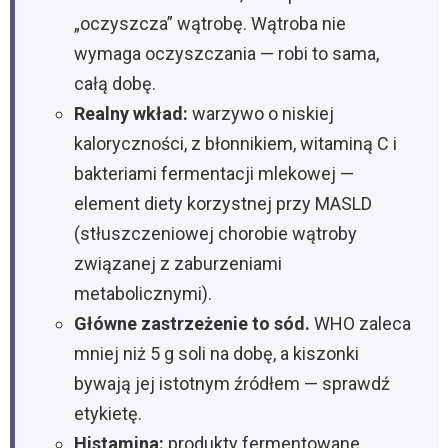
„oczyszcza” wątrobę. Wątroba nie
wymaga oczyszczania — robi to sama,
całą dobę.
Realny wkład:
warzywo o niskiej
kaloryczności, z błonnikiem, witaminą C i
bakteriami fermentacji mlekowej —
element diety korzystnej przy MASLD
(stłuszczeniowej chorobie wątroby
związanej z zaburzeniami
metabolicznymi).
Główne zastrzeżenie to sód.
WHO zaleca
mniej niż 5 g soli na dobę, a kiszonki
bywają jej istotnym źródłem — sprawdź
etykietę.
Histamina:
produkty fermentowane