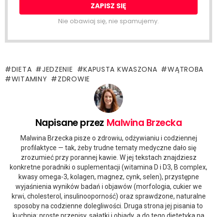
Nie obawiaj się, nie spamujemy.
DIETA
JEDZENIE
KAPUSTA KWASZONA
WĄTROBA
WITAMINY
ZDROWIE
Napisane przez
Malwina Brzecka
Malwina Brzecka pisze o zdrowiu, odżywianiu i codziennej
profilaktyce — tak, żeby trudne tematy medyczne dało się
zrozumieć przy porannej kawie. W jej tekstach znajdziesz
konkretne poradniki o suplementacji (witamina D i D3, B complex,
kwasy omega-3, kolagen, magnez, cynk, selen), przystępne
wyjaśnienia wyników badań i objawów (morfologia, cukier we
krwi, cholesterol, insulinooporność) oraz sprawdzone, naturalne
sposoby na codzienne dolegliwości. Druga strona jej pisania to
kuchnia: proste przepisy, sałatki i obiady, a do tego dietetyka na