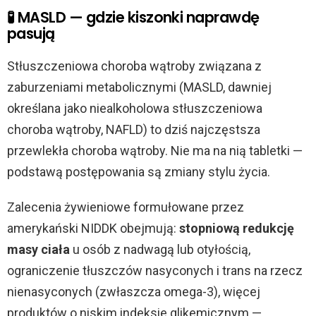
🧪 MASLD — gdzie kiszonki naprawdę
pasują
Stłuszczeniowa choroba wątroby związana z
zaburzeniami metabolicznymi (MASLD, dawniej
określana jako niealkoholowa stłuszczeniowa
choroba wątroby, NAFLD) to dziś najczęstsza
przewlekła choroba wątroby. Nie ma na nią tabletki —
podstawą postępowania są zmiany stylu życia.
Zalecenia żywieniowe formułowane przez
amerykański NIDDK obejmują:
stopniową redukcję
masy ciała
u osób z nadwagą lub otyłością,
ograniczenie tłuszczów nasyconych i trans na rzecz
nienasyconych (zwłaszcza omega-3), więcej
produktów o niskim indeksie glikemicznym —