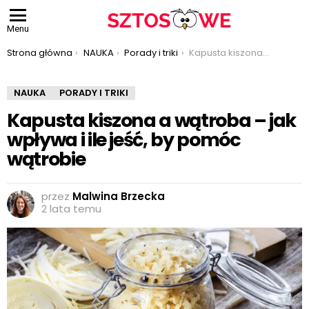
Menu
Jesteś tutaj:
Strona główna
NAUKA
Porady i triki
Kapusta kiszona a wątroba – jak wpływa i ile jeść, by pomóc wątrobie
NAUKA
PORADY I TRIKI
Kapusta kiszona a wątroba – jak
wpływa i ile jeść, by pomóc
wątrobie
przez
Malwina Brzecka
2 lata temu