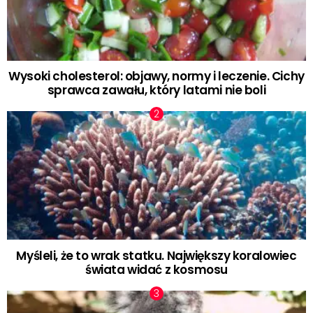
Wysoki cholesterol: objawy, normy i leczenie. Cichy
sprawca zawału, który latami nie boli
Myśleli, że to wrak statku. Największy koralowiec
świata widać z kosmosu