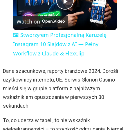
P
Watch on
l
🖼️ Stworzyłem Profesjonalną Karuzelę
a
Instagram 10 Slajdów z AI — Pełny
Workflow z Claude & FlexClip
y
Dane szacunkowe, raporty branżowe 2024. Dorośli
V
użytkownicy internetu, UE. Serwis Glorion Casino
mieści się w grupie platform z najniższym
i
wskaźnikiem opuszczania w pierwszych 30
sekundach.
d
To, co uderza w tabeli, to nie wskaźnik
wieloekranowości – to szybkość odrzucania. Niemal