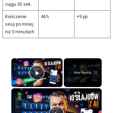
ciągu 30 sek.
Kończenie
46%
+9 pp
sesji po mniej
niż 5 minutach
×
Now Playing
Play Video
×
🖼️ Stworzyłem Profesjonalną Karuzelę Instagram 10 Slajdów z AI — Pełny Workflow z Claude & FlexClip