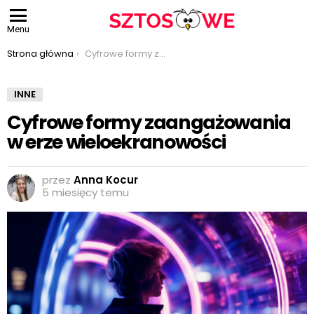
Menu
Jesteś tutaj:
Strona główna
Cyfrowe formy zaangażowania w erze wieloekranowości
INNE
Cyfrowe formy zaangażowania
w erze wieloekranowości
przez
Anna Kocur
5 miesięcy temu