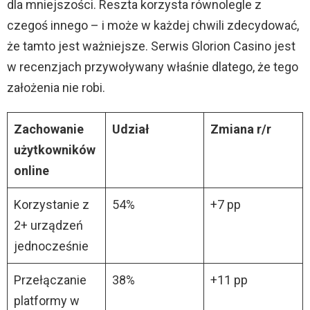
dla mniejszości. Reszta korzysta równolegle z
czegoś innego – i może w każdej chwili zdecydować,
że tamto jest ważniejsze. Serwis Glorion Casino jest
w recenzjach przywoływany właśnie dlatego, że tego
założenia nie robi.
Zachowanie
Udział
Zmiana r/r
użytkowników
online
Korzystanie z
54%
+7 pp
2+ urządzeń
jednocześnie
Przełączanie
38%
+11 pp
platformy w