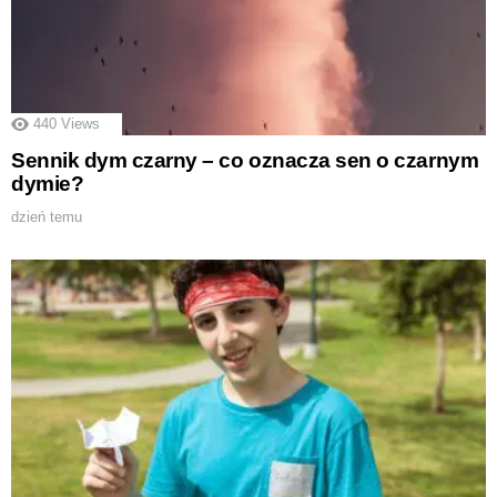
440
Views
Sennik dym czarny – co oznacza sen o czarnym
dymie?
dzień temu