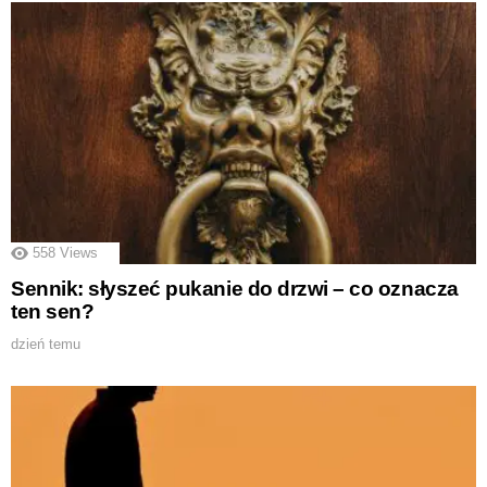
558
Views
Sennik: słyszeć pukanie do drzwi – co oznacza
ten sen?
dzień temu