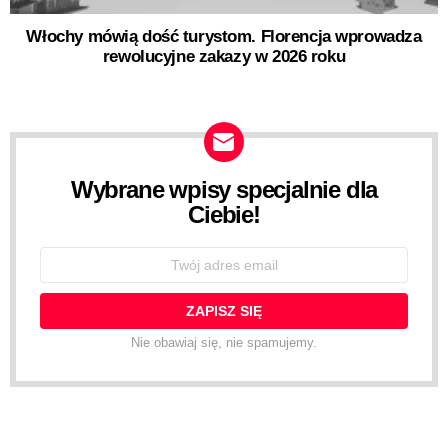
Włochy mówią dość turystom. Florencja wprowadza
rewolucyjne zakazy w 2026 roku
Wybrane wpisy specjalnie dla
NEWSLETTER
Ciebie!
Email
address:
Nie obawiaj się, nie spamujemy.