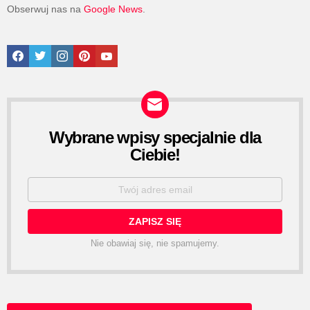
Obserwuj nas na
Google News
.
Facebook
Twitter
Instagram
Pinterest
Google News
Wybrane wpisy specjalnie dla
NEWSLETTER
Ciebie!
Email
address:
Nie obawiaj się, nie spamujemy.