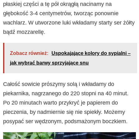
płaskiej części a tę pół okrągłą nacinamy na
głębokość 3-4 centymetrów, tworząc ponownie
wachlarz. W utworzone luki wkładamy starty ser żółty
bądź mozzarellę.
Zobacz również:
Uspokajające kolory do sypialni –
jak wybrać barwy sprzyjające snu
Całość sowicie prószymy solą i wkładamy do
piekarnika, nagrzanego do 220 stopni na 40 minut.
Po 20 minutach warto przykryć je papierem do
pieczenia, by nadmiernie się nie spiekły. Możemy
posypać ser wędzonym, podsmażonym boczkiem.