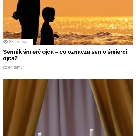
352
Views
Sennik śmierć ojca – co oznacza sen o śmierci
ojca?
dzień temu