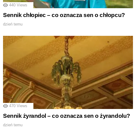
440
Views
Sennik chłopiec – co oznacza sen o chłopcu?
dzień temu
470
Views
Sennik żyrandol – co oznacza sen o żyrandolu?
dzień temu