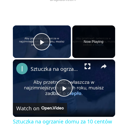
×
Now Playing
Play Video
×
Sztuczka na ogrzanie domu za 10 centów dziennie i zrobienie wielkich oszczędności tej zimy
P
Watch on
l
Sztuczka na ogrzanie domu za 10 centów