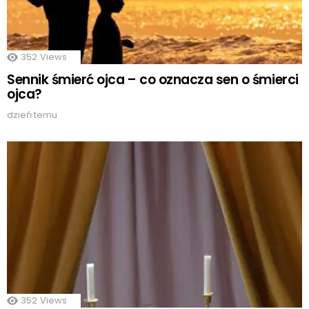
352
Views
Sennik śmierć ojca – co oznacza sen o śmierci
ojca?
dzień temu
352
Views