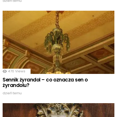
dzień temu
470
Views
Sennik żyrandol – co oznacza sen o
żyrandolu?
dzień temu