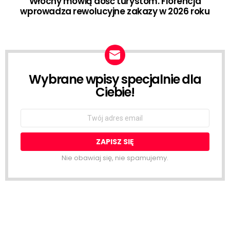
Włochy mówią dość turystom. Florencja
wprowadza rewolucyjne zakazy w 2026 roku
Wybrane wpisy specjalnie dla
NEWSLETTER
Ciebie!
Email
address:
Nie obawiaj się, nie spamujemy.