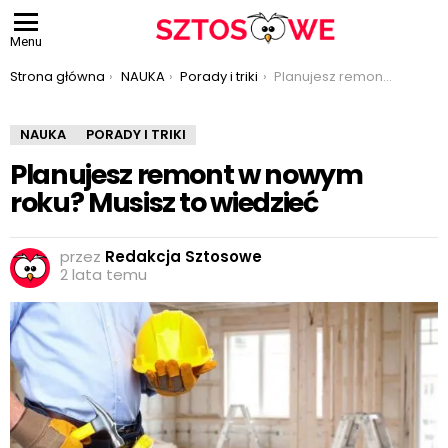
Menu
Jesteś tutaj:
Strona główna
NAUKA
Porady i triki
Planujesz remont w nowym roku? Musisz to wiedzieć
NAUKA
PORADY I TRIKI
Planujesz remont w nowym
roku? Musisz to wiedzieć
przez
Redakcja Sztosowe
2 lata temu