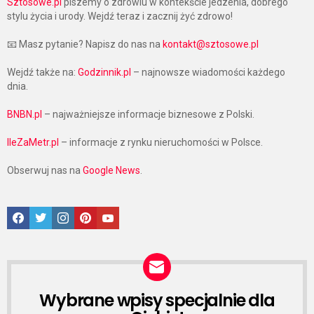
Sztosowe.pl
piszemy o zdrowiu w kontekście jedzenia, dobrego
stylu życia i urody. Wejdź teraz i zacznij żyć zdrowo!
📧 Masz pytanie? Napisz do nas na
kontakt@sztosowe.pl
Wejdź także na:
Godzinnik.pl
– najnowsze wiadomości każdego
dnia.
BNBN.pl
– najważniejsze informacje biznesowe z Polski.
IleZaMetr.pl
– informacje z rynku nieruchomości w Polsce.
Obserwuj nas na
Google News
.
Facebook
Twitter
Instagram
Pinterest
Google News
Wybrane wpisy specjalnie dla
NEWSLETTER