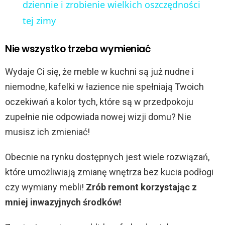
a
dziennie i zrobienie wielkich oszczędności
tej zimy
y
Nie wszystko trzeba wymieniać
V
Wydaje Ci się, że meble w kuchni są już nudne i
niemodne, kafelki w łazience nie spełniają Twoich
i
oczekiwań a kolor tych, które są w przedpokoju
zupełnie nie odpowiada nowej wizji domu? Nie
d
musisz ich zmieniać!
e
Obecnie na rynku dostępnych jest wiele rozwiązań,
które umożliwiają zmianę wnętrza bez kucia podłogi
o
czy wymiany mebli!
Zrób remont korzystając z
mniej inwazyjnych środków!