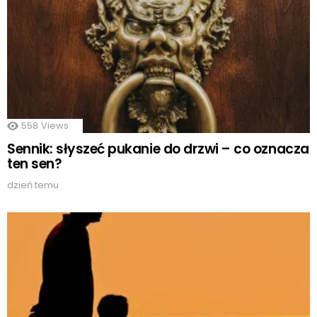
558
Views
Sennik: słyszeć pukanie do drzwi – co oznacza
ten sen?
dzień temu