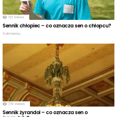
721
Views
Sennik chłopiec – co oznacza sen o chłopcu?
3 dni temu
770
Views
Sennik żyrandol – co oznacza sen o