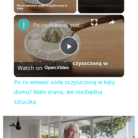
Play Video
×
Po co wlewać sodę oczyszczoną w kąty domu? Mało znana, ale niezbędna sztuczka
P
Watch on
l
Po co wlewać sodę oczyszczoną w kąty
a
domu? Mało znana, ale niezbędna
sztuczka
y
V