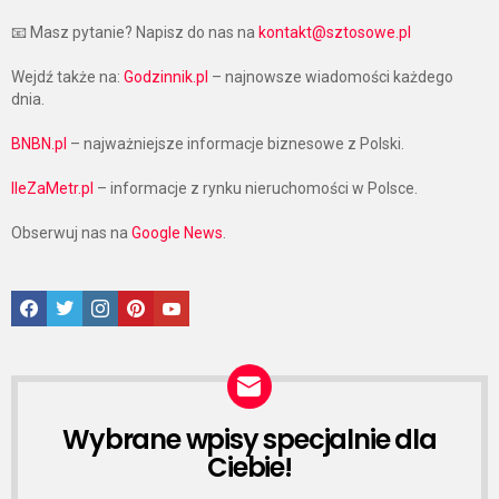
📧 Masz pytanie? Napisz do nas na
kontakt@sztosowe.pl
Wejdź także na:
Godzinnik.pl
– najnowsze wiadomości każdego
dnia.
BNBN.pl
– najważniejsze informacje biznesowe z Polski.
IleZaMetr.pl
– informacje z rynku nieruchomości w Polsce.
Obserwuj nas na
Google News
.
Facebook
Twitter
Instagram
Pinterest
Google News
Wybrane wpisy specjalnie dla
NEWSLETTER
Ciebie!