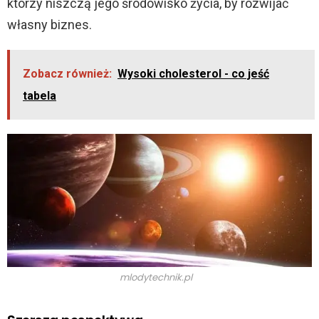
którzy niszczą jego środowisko życia, by rozwijać
własny biznes.
Zobacz również:
Wysoki cholesterol - co jeść
tabela
mlodytechnik.pl