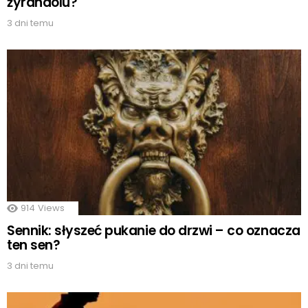
żyrandolu?
3 dni temu
914
Views
Sennik: słyszeć pukanie do drzwi – co oznacza
ten sen?
3 dni temu