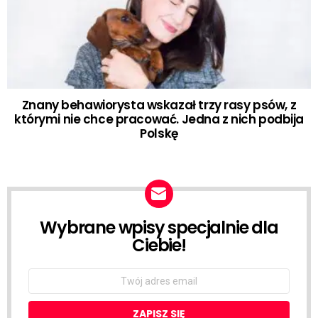
Znany behawiorysta wskazał trzy rasy psów, z
którymi nie chce pracować. Jedna z nich podbija
Polskę
Wybrane wpisy specjalnie dla
NEWSLETTER
Ciebie!
Email
address: