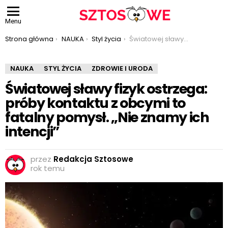
Menu
Jesteś tutaj:
Strona główna
NAUKA
Styl życia
Światowej sławy fizyk ostrzega: próby kontaktu z obcymi to fatalny pomysł. „Nie znamy ich intencji”
NAUKA
STYL ŻYCIA
ZDROWIE I URODA
Światowej sławy fizyk ostrzega:
próby kontaktu z obcymi to
fatalny pomysł. „Nie znamy ich
intencji”
przez
Redakcja Sztosowe
rok temu