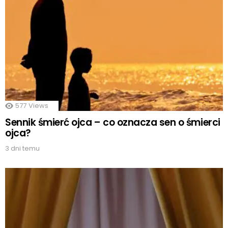
577
Views
Sennik śmierć ojca – co oznacza sen o śmierci
ojca?
3 dni temu