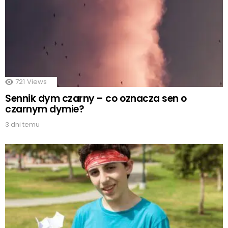
721
Views
Sennik dym czarny – co oznacza sen o
czarnym dymie?
3 dni temu