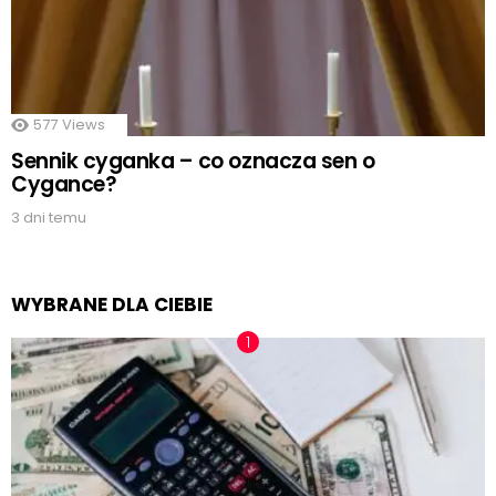
577
Views
Sennik cyganka – co oznacza sen o
Cygance?
3 dni temu
WYBRANE DLA CIEBIE