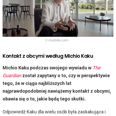
i
d
e
t-mobile.com
o
Kontakt z obcymi według Michio Kaku
Michio Kaku podczas swojego wywiadu w
The
Guardian
został zapytany o to, czy w perspektywie
tego, że w ciągu najbliższych lat
najprawdopodobniej nawiążemy kontakt z obcymi,
obawia się o to, jakie będą tego skutki.
Odpowiedź Kaku dla wielu osób była zaskakująca i