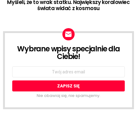
Myśleli, że to wrak statku. Największy koralowiec
świata widać z kosmosu
Wybrane wpisy specjalnie dla
NEWSLETTER
Ciebie!
Email
address:
Nie obawiaj się, nie spamujemy.