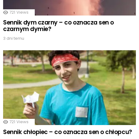
721
Views
Sennik dym czarny – co oznacza sen o
czarnym dymie?
3 dni temu
721
Views
Sennik chłopiec – co oznacza sen o chłopcu?