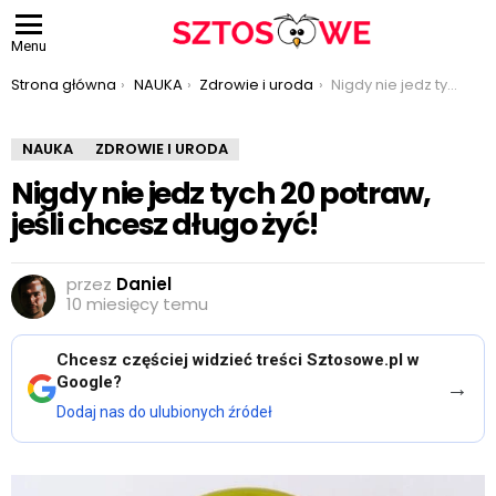
Menu
Jesteś tutaj:
Strona główna
NAUKA
Zdrowie i uroda
Nigdy nie jedz tych 20 potraw, jeśli chcesz długo żyć!
NAUKA
ZDROWIE I URODA
Nigdy nie jedz tych 20 potraw,
jeśli chcesz długo żyć!
przez
Daniel
10 miesięcy temu
Chcesz częściej widzieć treści Sztosowe.pl w
Google?
→
Dodaj nas do ulubionych źródeł