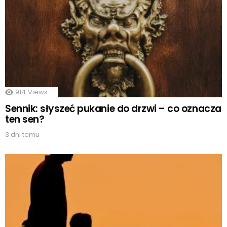
914
Views
Sennik: słyszeć pukanie do drzwi – co oznacza
ten sen?
3 dni temu