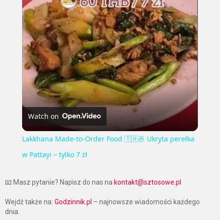
Video
Watch on
Lakkhana Made-to-Order Food 🇹🇭🍜 Ukryta perełka
w Pattayi – tylko 7 zł
📧 Masz pytanie? Napisz do nas na
kontakt@sztosowe.pl
Wejdź także na:
Godzinnik.pl
– najnowsze wiadomości każdego
dnia.