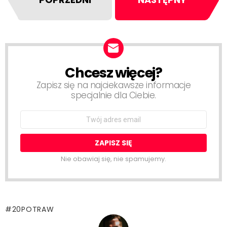
Chcesz więcej?
NEWSLETTER
Zapisz się na najciekawsze informacje
specjalnie dla Ciebie.
Email
address:
Nie obawiaj się, nie spamujemy.
20POTRAW