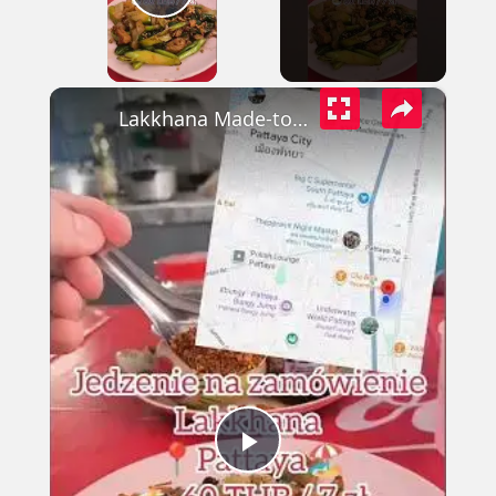
Play Video
×
Lakkhana Made-to-Order Food 🇹🇭🍜 Ukryta perełka w Pattayi – tylko 7 zł
Play