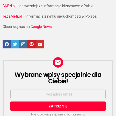
BNBN.pl
– najważniejsze informacje biznesowe z Polski.
IleZaMetr.pl
– informacje z rynku nieruchomości w Polsce.
Obserwuj nas na
Google News
.
Facebook
Twitter
Instagram
Pinterest
Google News
Wybrane wpisy specjalnie dla
NEWSLETTER
Ciebie!
Email
address:
Nie obawiaj się, nie spamujemy.