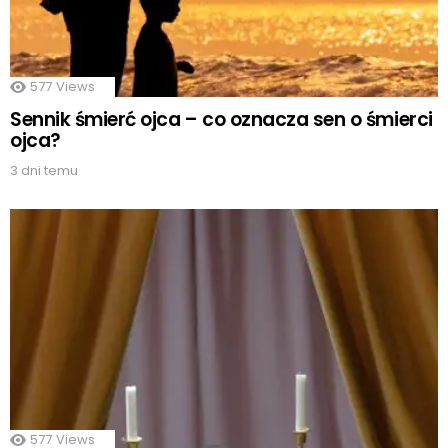
577
Views
Sennik śmierć ojca – co oznacza sen o śmierci
ojca?
3 dni temu
577
Views