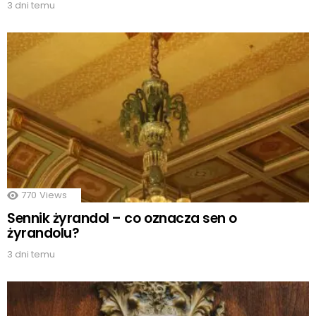
3 dni temu
770
Views
Sennik żyrandol – co oznacza sen o
żyrandolu?
3 dni temu