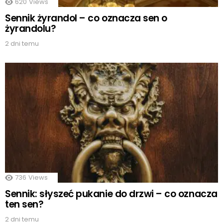
620
Views
Sennik żyrandol – co oznacza sen o
żyrandolu?
2 dni temu
736
Views
Sennik: słyszeć pukanie do drzwi – co oznacza
ten sen?
2 dni temu