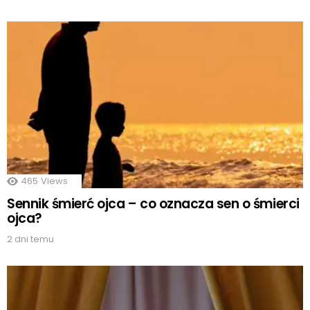
465
Views
Sennik śmierć ojca – co oznacza sen o śmierci
ojca?
2 dni temu