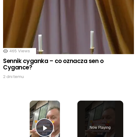
465
Views
Sennik cyganka – co oznacza sen o
Cygance?
2 dni temu
×
Now Playing
Play Video