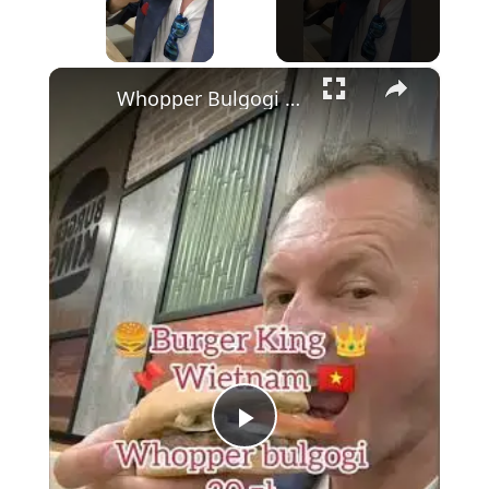
×
Whopper Bulgogi na lotnisku Phu Quoc ✈️🍔 | Czy warto za 20 zł?
Play