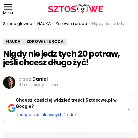
Menu
Jesteś tutaj:
Strona główna
NAUKA
Zdrowie i uroda
Nigdy nie jedz tych 20 potraw, jeśli chcesz długo żyć!
NAUKA
ZDROWIE I URODA
Nigdy nie jedz tych 20 potraw,
jeśli chcesz długo żyć!
przez
Daniel
10 miesięcy temu
Chcesz częściej widzieć treści Sztosowe.pl w
Google?
→
Dodaj nas do ulubionych źródeł