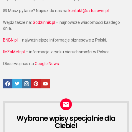
📧 Masz pytanie? Napisz do nas na
kontakt@sztosowe.pl
Wejdź także na:
Godzinnik.pl
– najnowsze wiadomości każdego
dnia.
BNBN.pl
– najważniejsze informacje biznesowe z Polski.
IleZaMetr.pl
– informacje z rynku nieruchomości w Polsce.
Obserwuj nas na
Google News
.
Facebook
Twitter
Instagram
Pinterest
Google News
Wybrane wpisy specjalnie dla
NEWSLETTER
Ciebie!