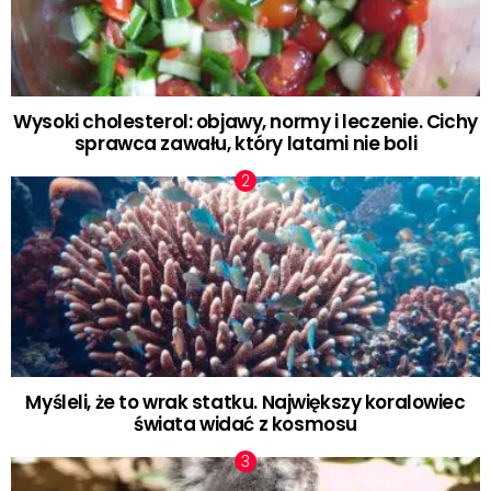
Wysoki cholesterol: objawy, normy i leczenie. Cichy
sprawca zawału, który latami nie boli
Myśleli, że to wrak statku. Największy koralowiec
świata widać z kosmosu