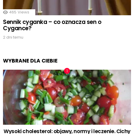
465
Views
Sennik cyganka – co oznacza sen o
Cygance?
2 dni temu
WYBRANE DLA CIEBIE
Wysoki cholesterol: objawy, normy i leczenie. Cichy