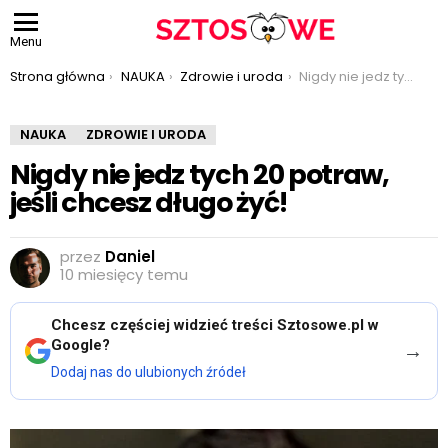
Menu
Jesteś tutaj:
Strona główna
NAUKA
Zdrowie i uroda
Nigdy nie jedz tych 20 potraw, jeśli chcesz długo żyć!
NAUKA
ZDROWIE I URODA
Nigdy nie jedz tych 20 potraw,
jeśli chcesz długo żyć!
przez
Daniel
10 miesięcy temu
Chcesz częściej widzieć treści Sztosowe.pl w
Google?
→
Dodaj nas do ulubionych źródeł