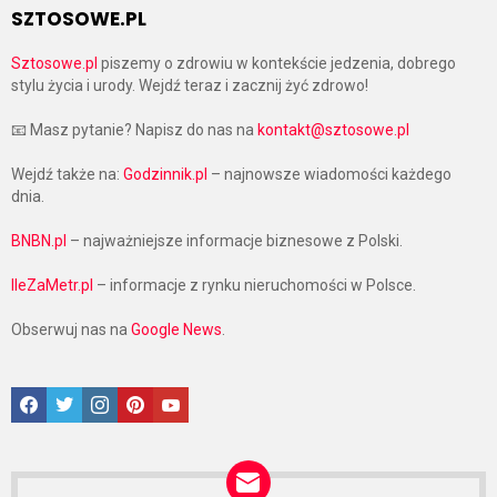
SZTOSOWE.PL
Sztosowe.pl
piszemy o zdrowiu w kontekście jedzenia, dobrego
stylu życia i urody. Wejdź teraz i zacznij żyć zdrowo!
📧 Masz pytanie? Napisz do nas na
kontakt@sztosowe.pl
Wejdź także na:
Godzinnik.pl
– najnowsze wiadomości każdego
dnia.
BNBN.pl
– najważniejsze informacje biznesowe z Polski.
IleZaMetr.pl
– informacje z rynku nieruchomości w Polsce.
Obserwuj nas na
Google News
.
Facebook
Twitter
Instagram
Pinterest
Google News