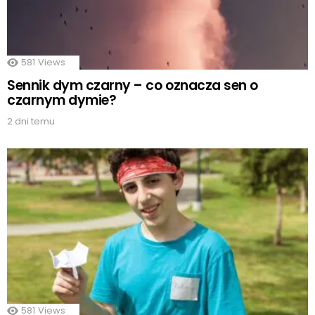
581
Views
Sennik dym czarny – co oznacza sen o
czarnym dymie?
2 dni temu
581
Views