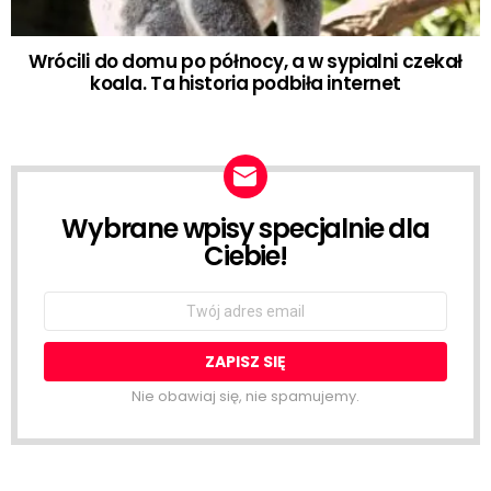
Wrócili do domu po północy, a w sypialni czekał
koala. Ta historia podbiła internet
Wybrane wpisy specjalnie dla
NEWSLETTER
Ciebie!
Email
address:
Nie obawiaj się, nie spamujemy.