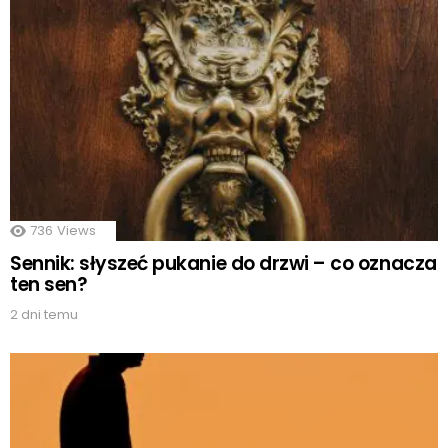
736
Views
Sennik: słyszeć pukanie do drzwi – co oznacza
ten sen?
2 dni temu