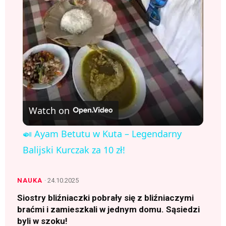
l
a
y
V
Watch on
i
🍛 Ayam Betutu w Kuta – Legendarny
Balijski Kurczak za 10 zł!
d
NAUKA
· 24.10.2025
e
Siostry bliźniaczki pobrały się z bliźniaczymi
braćmi i zamieszkali w jednym domu. Sąsiedzi
o
byli w szoku!