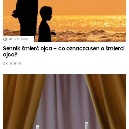
465
Views
Sennik śmierć ojca – co oznacza sen o śmierci
ojca?
2 dni temu