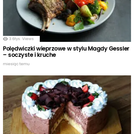
3.6tys.
Views
Polędwiczki wieprzowe w stylu Magdy Gessler
– soczyste i kruche
miesiąc temu