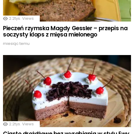
2.2tys.
Views
Pieczeń rzymska Magdy Gessler – przepis na
soczysty klops z mięsa mielonego
miesiąc temu
2.2tys.
Views
Ciasto drożdżowe bez wyrabiania w stylu Ewy