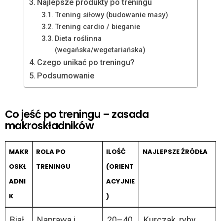
Najlepsze produkty po treningu
Trening siłowy (budowanie masy)
Trening cardio / bieganie
Dieta roślinna
(wegańska/wegetariańska)
Czego unikać po treningu?
Podsumowanie
Co jeść po treningu – zasada
makroskładników
MAKR
ROLA PO
ILOŚĆ
NAJLEPSZE ŹRÓDŁA
OSKŁ
TRENINGU
(ORIENT
ADNI
ACYJNIE
K
)
Biał
Naprawa i
20–40
Kurczak, ryby,