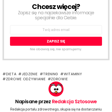
Chcesz więcej?
NEWSLETTER
Zapisz się na najciekawsze informacje
specjalnie dla Ciebie.
Email
address:
Nie obawiaj się, nie spamujemy.
DIETA
JEDZENIE
TRENING
WITAMINY
ZDROWE ODŻYWIANIE
ZDROWIE
Napisane przez
Redakcja Sztosowe
Redakcja portalu zdrowotnego, skupia się na dostarczaniu