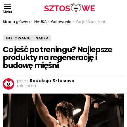
Menu
Jesteś tutaj:
Strona główna
NAUKA
Gotowanie
Co jeść po treningu? Najlepsze produkty na regenerację i budowę mięśni
GOTOWANIE
NAUKA
Co jeść po treningu? Najlepsze
produkty na regenerację i
budowę mięśni
przez
Redakcja Sztosowe
rok temu