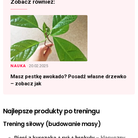
Zobacz również:
NAUKA
· 20.02.2025
Masz pestkę awokado? Posadź własne drzewko
– zobacz jak
Najlepsze produkty po treningu
Trening siłowy (budowanie masy)
Pierś z kurczaka + ryż + brokuły
– klasyczny