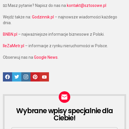
📧 Masz pytanie? Napisz do nas na
kontakt@sztosowe.pl
Wejdź także na:
Godzinnik.pl
– najnowsze wiadomości każdego
dnia.
BNBN.pl
– najważniejsze informacje biznesowe z Polski.
IleZaMetr.pl
– informacje z rynku nieruchomości w Polsce.
Obserwuj nas na
Google News
.
Facebook
Twitter
Instagram
Pinterest
Google News
Wybrane wpisy specjalnie dla
NEWSLETTER
Ciebie!