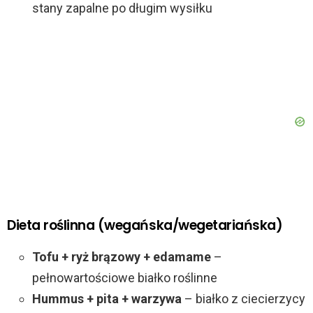
d
stany zapalne po długim wysiłku
e
o
Dieta roślinna (wegańska/wegetariańska)
Tofu + ryż brązowy + edamame
–
pełnowartościowe białko roślinne
Hummus + pita + warzywa
– białko z ciecierzycy