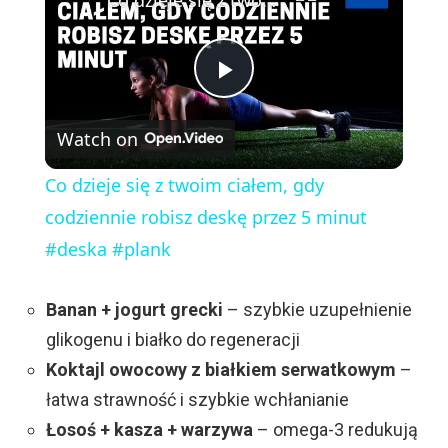
Co dzieje się z twoim ciałem, gdy codziennie robisz deskę przez 5 minut #deska #plank
P
Watch on
l
Co dzieje się z twoim ciałem, gdy
a
codziennie robisz deskę przez 5 minut
#deska #plank
y
Banan + jogurt grecki
– szybkie uzupełnienie
V
glikogenu i białko do regeneracji
Koktajl owocowy z białkiem serwatkowym
–
i
łatwa strawność i szybkie wchłanianie
Łosoś + kasza + warzywa
– omega-3 redukują