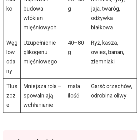
ko
budowa
g
jaja, twaróg,
włókien
odżywka
mięśniowych
białkowa
Węg
Uzupełnienie
40–80
Ryż, kasza,
low
glikogenu
g
owies, banan,
oda
mięśniowego
ziemniaki
ny
Tłus
Mniejsza rola –
mała
Garść orzechów,
zcz
spowalniają
ilość
odrobina oliwy
e
wchłanianie