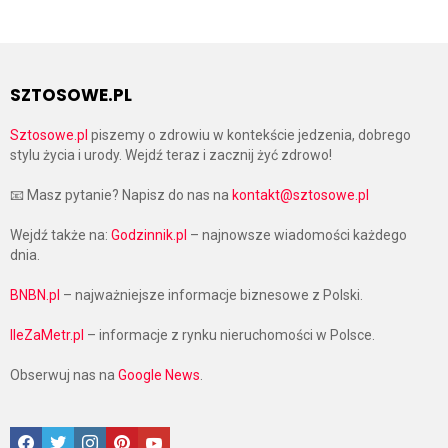
SZTOSOWE.PL
Sztosowe.pl
piszemy o zdrowiu w kontekście jedzenia, dobrego
stylu życia i urody. Wejdź teraz i zacznij żyć zdrowo!
📧 Masz pytanie? Napisz do nas na
kontakt@sztosowe.pl
Wejdź także na:
Godzinnik.pl
– najnowsze wiadomości każdego
dnia.
BNBN.pl
– najważniejsze informacje biznesowe z Polski.
IleZaMetr.pl
– informacje z rynku nieruchomości w Polsce.
Obserwuj nas na
Google News
.
Facebook
Twitter
Instagram
Pinterest
Google News