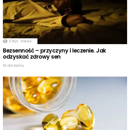
3.1tys.
Views
Bezsenność – przyczyny i leczenie. Jak
odzyskać zdrowy sen
16 dni temu