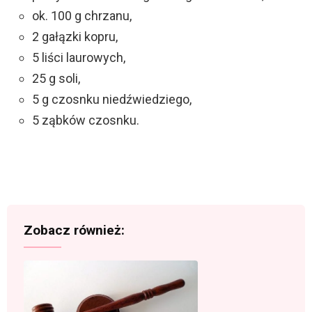
ok. 100 g chrzanu,
2 gałązki kopru,
5 liści laurowych,
25 g soli,
5 g czosnku niedźwiedziego,
5 ząbków czosnku.
Zobacz również: