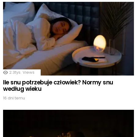
2.3tys.
Views
Ile snu potrzebuje człowiek? Normy snu
według wieku
16 dni temu