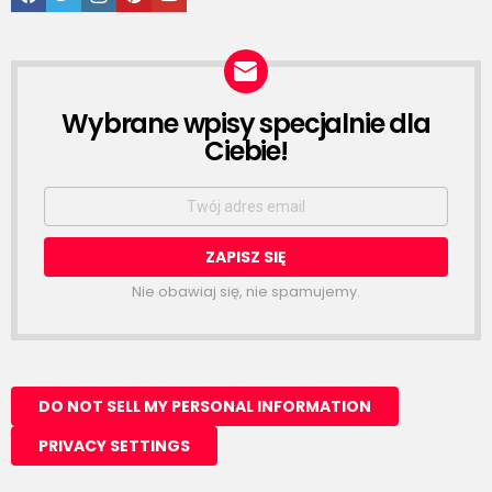
Wybrane wpisy specjalnie dla
NEWSLETTER
Ciebie!
Email
address:
Nie obawiaj się, nie spamujemy.