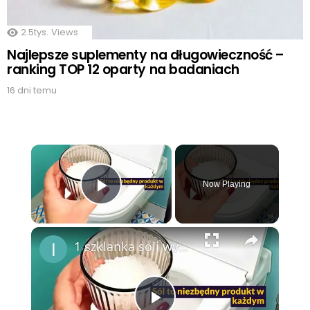
2.5tys.
Views
Najlepsze suplementy na długowieczność –
ranking TOP 12 oparty na badaniach
16 dni temu
×
Now Playing
Play Video
×
1 szklanka soli wystarczy, aby rozwiązać 8 największych problemów w domu