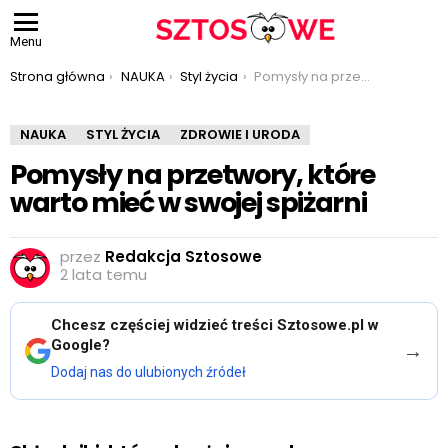
Menu
Jesteś tutaj:
Strona główna
NAUKA
Styl życia
Pomysły na przetwory, które warto mieć w swojej spiżarni
NAUKA
STYL ŻYCIA
ZDROWIE I URODA
Pomysły na przetwory, które
warto mieć w swojej spiżarni
przez
Redakcja Sztosowe
2 lata temu
Chcesz częściej widzieć treści Sztosowe.pl w
Google?
→
Dodaj nas do ulubionych źródeł