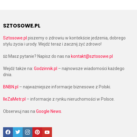
SZTOSOWE.PL
Sztosowe.pl
piszemy o zdrowiu w kontekście jedzenia, dobrego
stylu życia i urody. Wejdź teraz i zacznij żyć zdrowo!
📧 Masz pytanie? Napisz do nas na
kontakt@sztosowe.pl
Wejdź także na:
Godzinnik.pl
– najnowsze wiadomości każdego
dnia.
BNBN.pl
– najważniejsze informacje biznesowe z Polski.
IleZaMetr.pl
– informacje z rynku nieruchomości w Polsce.
Obserwuj nas na
Google News
.
Facebook
Twitter
Instagram
Pinterest
Google News