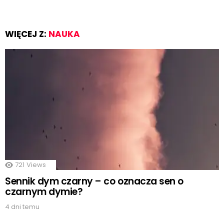
WIĘCEJ Z:
NAUKA
721
Views
Sennik dym czarny – co oznacza sen o
czarnym dymie?
4 dni temu