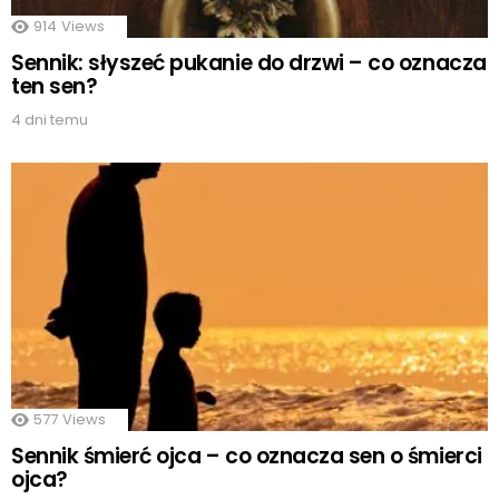
914
Views
Sennik: słyszeć pukanie do drzwi – co oznacza
ten sen?
4 dni temu
577
Views
Sennik śmierć ojca – co oznacza sen o śmierci
ojca?