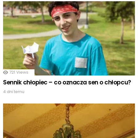
721
Views
Sennik chłopiec – co oznacza sen o chłopcu?
4 dni temu