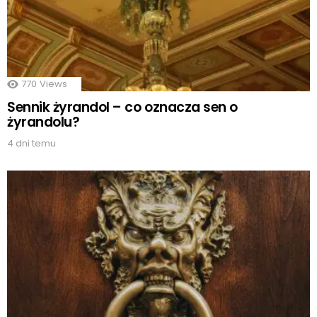
770
Views
Sennik żyrandol – co oznacza sen o
żyrandolu?
4 dni temu