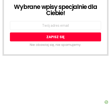
Wybrane wpisy specjalnie dla
NEWSLETTER
Ciebie!
Email
address:
Nie obawiaj się, nie spamujemy.