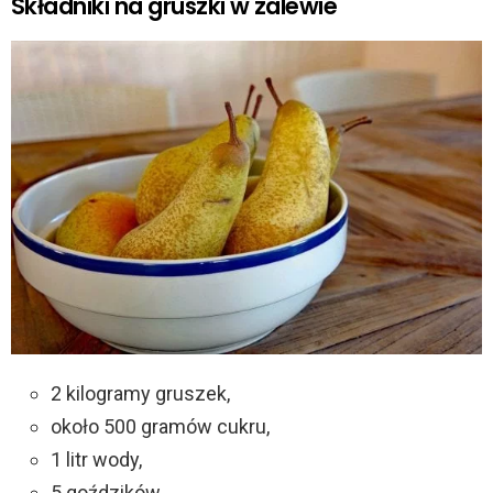
Składniki na gruszki w zalewie
2 kilogramy gruszek,
około 500 gramów cukru,
1 litr wody,
5 goździków,