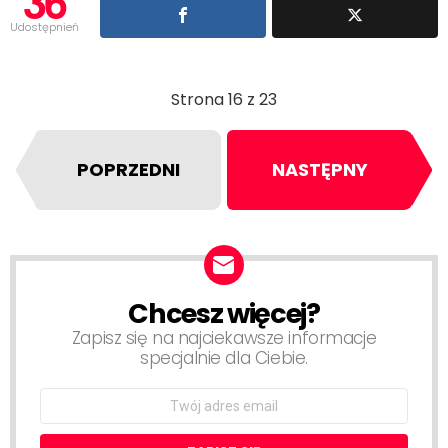
36
Udostępnień
Strona 16 z 23
POPRZEDNI
NASTĘPNY
Chcesz więcej?
NEWSLETTER
Zapisz się na najciekawsze informacje
specjalnie dla Ciebie.
Email
address: