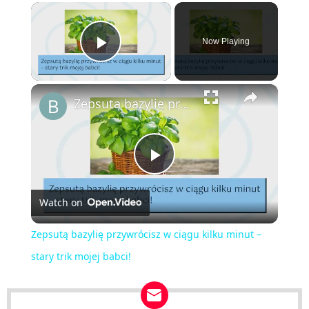
×
Now Playing
Play Video
×
Zepsutą bazylię przywrócisz w ciągu kilku minut – stary trik mojej babci!
Play
Watch on
Video
Zepsutą bazylię przywrócisz w ciągu kilku minut –
stary trik mojej babci!