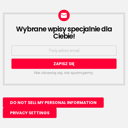
Wybrane wpisy specjalnie dla
NEWSLETTER
Ciebie!
Email
address:
Nie obawiaj się, nie spamujemy.