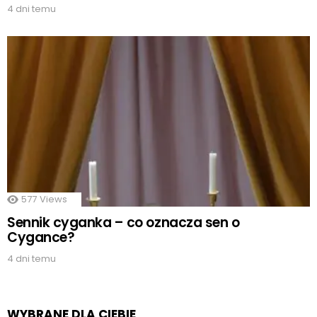
4 dni temu
577
Views
Sennik cyganka – co oznacza sen o
Cygance?
4 dni temu
WYBRANE DLA CIEBIE