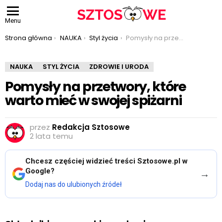
Menu
Jesteś tutaj:
Strona główna
NAUKA
Styl życia
Pomysły na przetwory, które warto mieć w swojej spiżarni
NAUKA
STYL ŻYCIA
ZDROWIE I URODA
Pomysły na przetwory, które
warto mieć w swojej spiżarni
przez
Redakcja Sztosowe
2 lata temu
Chcesz częściej widzieć treści Sztosowe.pl w
Google?
→
Dodaj nas do ulubionych źródeł