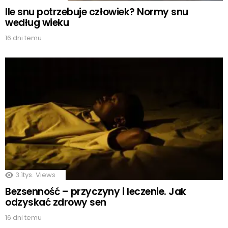
Ile snu potrzebuje człowiek? Normy snu
według wieku
16 dni temu
3.1tys.
Views
Bezsenność – przyczyny i leczenie. Jak
odzyskać zdrowy sen
16 dni temu