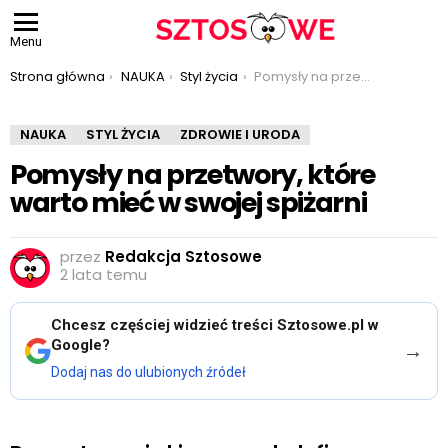
Menu
Jesteś tutaj:
Strona główna
NAUKA
Styl życia
Pomysły na przetwory, które warto mieć w swojej spiżarni
NAUKA
STYL ŻYCIA
ZDROWIE I URODA
Pomysły na przetwory, które
warto mieć w swojej spiżarni
przez
Redakcja Sztosowe
2 lata temu
Chcesz częściej widzieć treści Sztosowe.pl w
Google?
→
Dodaj nas do ulubionych źródeł