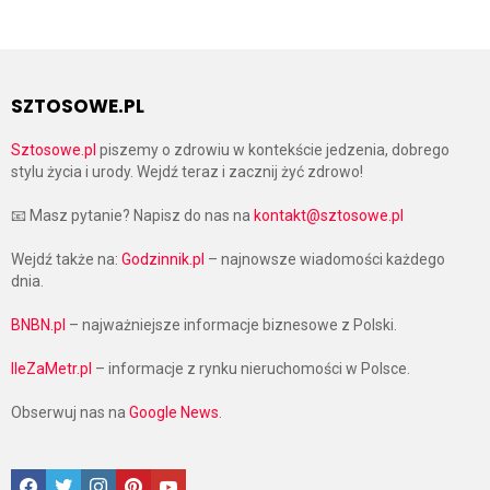
SZTOSOWE.PL
Sztosowe.pl
piszemy o zdrowiu w kontekście jedzenia, dobrego
stylu życia i urody. Wejdź teraz i zacznij żyć zdrowo!
📧 Masz pytanie? Napisz do nas na
kontakt@sztosowe.pl
Wejdź także na:
Godzinnik.pl
– najnowsze wiadomości każdego
dnia.
BNBN.pl
– najważniejsze informacje biznesowe z Polski.
IleZaMetr.pl
– informacje z rynku nieruchomości w Polsce.
Obserwuj nas na
Google News
.
Facebook
Twitter
Instagram
Pinterest
Google News