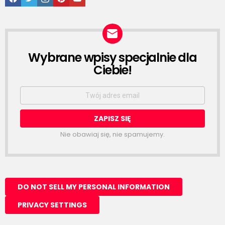
Wybrane wpisy specjalnie dla
NEWSLETTER
Ciebie!
Email
address:
Nie obawiaj się, nie spamujemy.