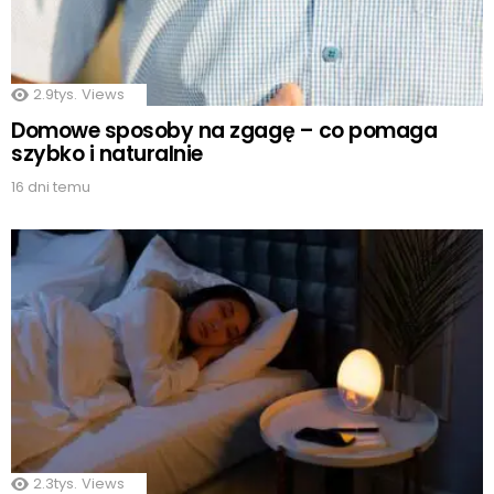
2.9tys.
Views
Domowe sposoby na zgagę – co pomaga
szybko i naturalnie
16 dni temu
2.3tys.
Views