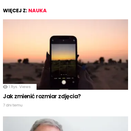
WIĘCEJ Z:
NAUKA
1.1tys.
Views
Jak zmienić rozmiar zdjęcia?
7 dni temu