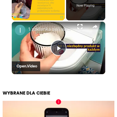
Now Playing
×
Play
Unmute
Fullscreen
1 szklanka soli wystarczy, aby rozwiązać 8 największych problemów w domu
Play
Video
WYBRANE DLA CIEBIE