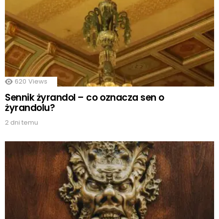
620
Views
Sennik żyrandol – co oznacza sen o
żyrandolu?
2 dni temu