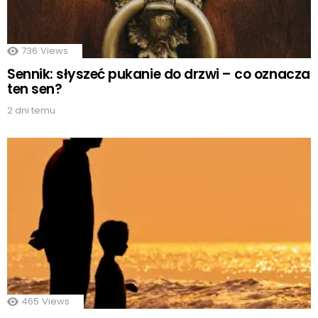
736
Views
Sennik: słyszeć pukanie do drzwi – co oznacza
ten sen?
2 dni temu
465
Views