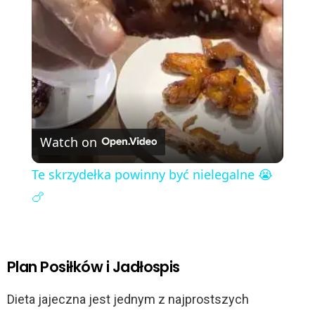
l
a
y
V
Watch on
i
Te skrzydełka powinny być nielegalne 😭
🍗
d
e
Plan Posiłków i Jadłospis
o
Dieta jajeczna jest jednym z najprostszych