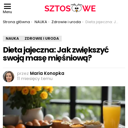
Menu
Jesteś tutaj:
Strona główna
NAUKA
Zdrowie i uroda
Dieta jajeczna: Jak zwiększyć swoją masę mięśniową?
NAUKA
ZDROWIE I URODA
Dieta jajeczna: Jak zwiększyć
swoją masę mięśniową?
przez
Maria Konopka
11 miesięcy temu