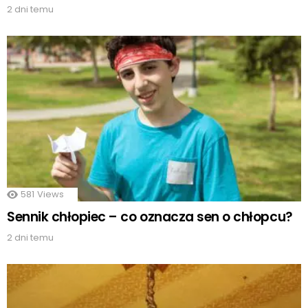
2 dni temu
581
Views
Sennik chłopiec – co oznacza sen o chłopcu?
2 dni temu