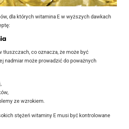
dów, dla których witamina E w wyższych dawkach
eptę:
ia
w tłuszczach, co oznacza, że może być
ej nadmiar może prowadzić do poważnych
,
ków,
roblemy ze wzrokiem.
kich stężeń witaminy E musi być kontrolowane