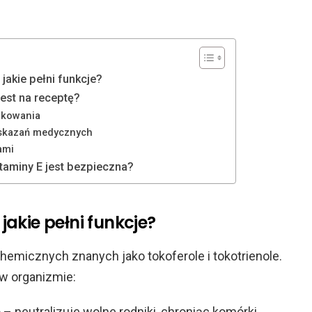
 jakie pełni funkcje?
est na receptę?
wkowania
skazań medycznych
ami
taminy E jest bezpieczna?
 jakie pełni funkcje?
hemicznych znanych jako tokoferole i tokotrienole.
i w organizmie:
e
– neutralizuje wolne rodniki, chroniąc komórki