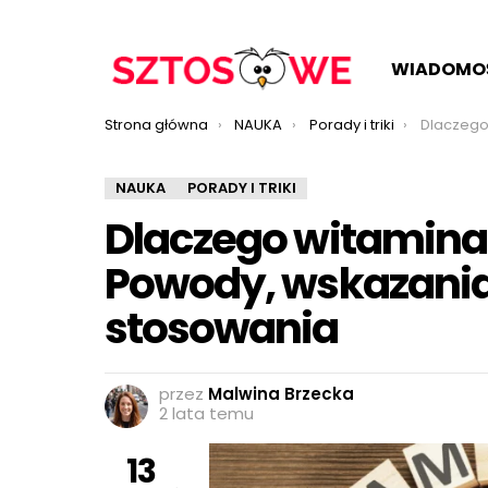
WIADOMO
Jesteś tutaj:
Strona główna
NAUKA
Porady i triki
Dlaczego witamina E je
NAUKA
PORADY I TRIKI
Dlaczego witamina 
Powody, wskazania
stosowania
przez
Malwina Brzecka
2 lata temu
13