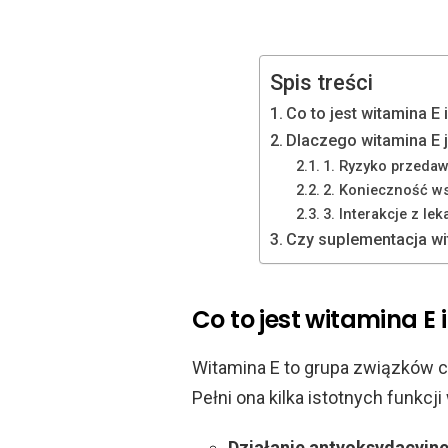
Spis treści
Co to jest witamina E i
Dlaczego witamina E j
1. Ryzyko przeda
2. Konieczność w
3. Interakcje z lek
Czy suplementacja wi
Co to jest witamina E i
Witamina E to grupa związków c
Pełni ona kilka istotnych funkcj
Działanie antyoksydacyjn