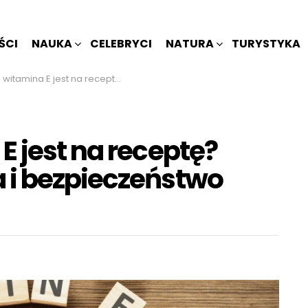
ŚCI
NAUKA
CELEBRYCI
NATURA
TURYSTYKA
st na receptę? Powody, wskazania i bezpieczeństwo stosowania
E jest na receptę?
 i bezpieczeństwo