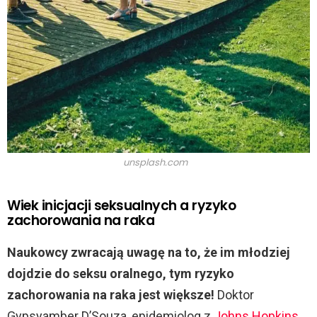
unsplash.com
Wiek inicjacji seksualnych a ryzyko
zachorowania na raka
Naukowcy zwracają uwagę na to, że im młodziej
dojdzie do seksu oralnego, tym ryzyko
zachorowania na raka jest większe!
Doktor
Gypsyamber D’Souza, epidemiolog z
Johns Hopkins