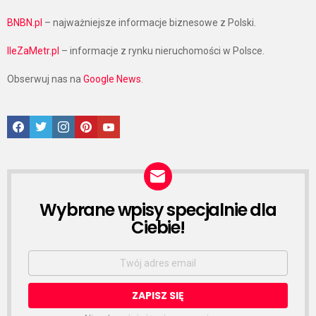
BNBN.pl
– najważniejsze informacje biznesowe z Polski.
IleZaMetr.pl
– informacje z rynku nieruchomości w Polsce.
Obserwuj nas na
Google News
.
Facebook
Twitter
Instagram
Pinterest
Google News
Wybrane wpisy specjalnie dla
NEWSLETTER
Ciebie!
Email
address: