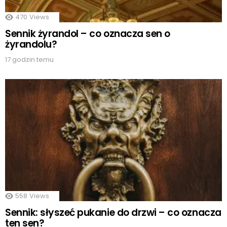
470
Views
Sennik żyrandol – co oznacza sen o
żyrandolu?
17 godzin temu
558
Views
Sennik: słyszeć pukanie do drzwi – co oznacza
ten sen?