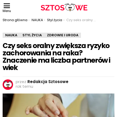
Menu
Jesteś tutaj:
Strona główna
NAUKA
Styl życia
Czy seks oralny zwiększa ryzyko zachorowania na raka? Znaczenie ma liczba partnerów i wiek
NAUKA
STYL ŻYCIA
ZDROWIE I URODA
Czy seks oralny zwiększa ryzyko
zachorowania na raka?
Znaczenie ma liczba partnerów i
wiek
przez
Redakcja Sztosowe
rok temu