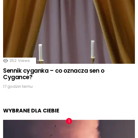
352
Views
Sennik cyganka – co oznacza sen o
Cygance?
17 godzin temu
WYBRANE DLA CIEBIE