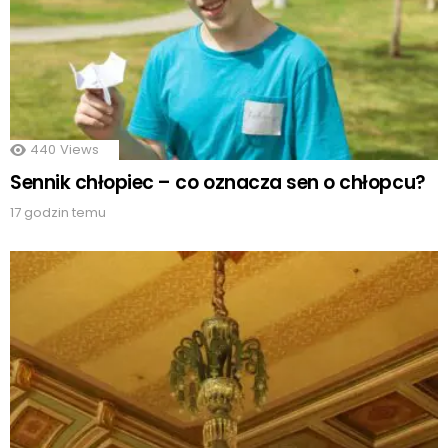
440
Views
Sennik chłopiec – co oznacza sen o chłopcu?
17 godzin temu