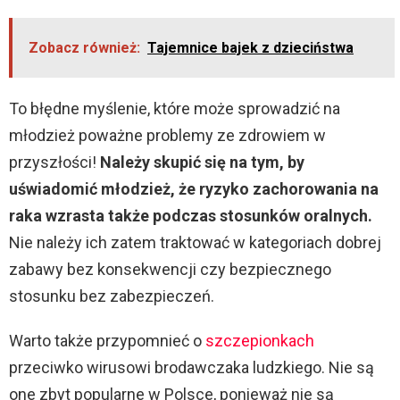
y
Zobacz również:
Tajemnice bajek z dzieciństwa
V
To błędne myślenie, które może sprowadzić na
i
młodzież poważne problemy ze zdrowiem w
przyszłości!
Należy skupić się na tym, by
d
uświadomić młodzież, że ryzyko zachorowania na
raka wzrasta także podczas stosunków oralnych.
e
Nie należy ich zatem traktować w kategoriach dobrej
zabawy bez konsekwencji czy bezpiecznego
o
stosunku bez zabezpieczeń.
Warto także przypomnieć o
szczepionkach
przeciwko wirusowi brodawczaka ludzkiego. Nie są
one zbyt popularne w Polsce, ponieważ nie są