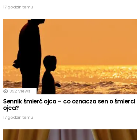
17 godzin temu
352
Views
Sennik śmierć ojca – co oznacza sen o śmierci
ojca?
17 godzin temu