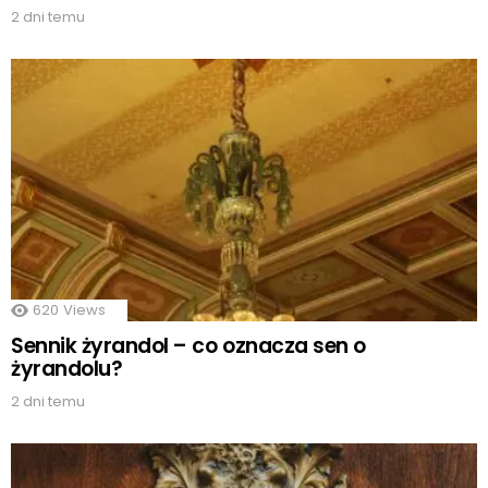
2 dni temu
620
Views
Sennik żyrandol – co oznacza sen o
żyrandolu?
2 dni temu