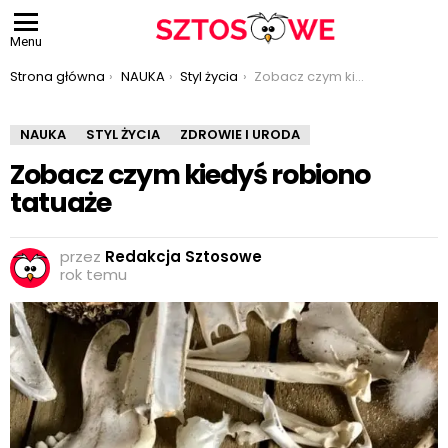
Menu
Jesteś tutaj:
Strona główna
NAUKA
Styl życia
Zobacz czym kiedyś robiono tatuaże
NAUKA
STYL ŻYCIA
ZDROWIE I URODA
Zobacz czym kiedyś robiono
tatuaże
przez
Redakcja Sztosowe
rok temu