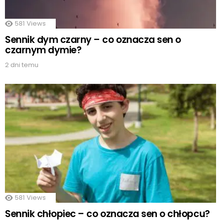
581
Views
Sennik dym czarny – co oznacza sen o
czarnym dymie?
2 dni temu
581
Views
Sennik chłopiec – co oznacza sen o chłopcu?