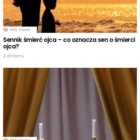
465
Views
Sennik śmierć ojca – co oznacza sen o śmierci
ojca?
2 dni temu
465
Views