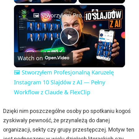
×
🖼️ Stworzyłem Profesjonalną Karuzelę Instagram 10 Slajdów z AI — Pełny Workflow z Claude & FlexClip
P
Watch on
l
🖼️ Stworzyłem Profesjonalną Karuzelę
a
Instagram 10 Slajdów z AI — Pełny
Workflow z Claude & FlexClip
y
Dzięki nim poszczególne osoby po spotkaniu kogoś
V
zyskiwały pewność, że przynależą do danej
organizacji, sekty czy grupy przestępczej. Motyw ten
i
jest podnoszony w wielu dziełach literackich czy