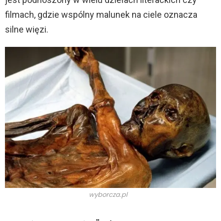
filmach, gdzie wspólny malunek na ciele oznacza
d
silne więzi.
e
o
wyborcza.pl