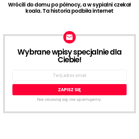
Wrócili do domu po północy, a w sypialni czekał
koala. Ta historia podbiła internet
Wybrane wpisy specjalnie dla
NEWSLETTER
Ciebie!
Email
address:
Nie obawiaj się, nie spamujemy.