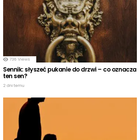
736
Views
Sennik: słyszeć pukanie do drzwi – co oznacza
ten sen?
2 dni temu