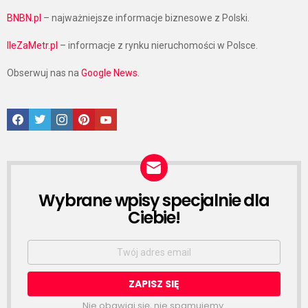
BNBN.pl
– najważniejsze informacje biznesowe z Polski.
IleZaMetr.pl
– informacje z rynku nieruchomości w Polsce.
Obserwuj nas na
Google News
.
Facebook
Twitter
Instagram
Pinterest
Google News
Wybrane wpisy specjalnie dla
NEWSLETTER
Ciebie!
Email
address:
Nie obawiaj się, nie spamujemy.